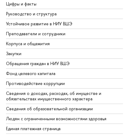
Цифры и факты
Ли
Руководство и структура
До
Устойчивое развитие в НИУ ВШЭ
Ол
Преподаватели и сотрудники
Пр
Корпуса и общежития
Вы
Закупки
Пр
Обращения граждан в НИУ ВШЭ
Ас
Фонд целевого капитала
До
Противодействие коррупции
Це
Сведения о доходах, расходах, об имуществе и
Би
обязательствах имущественного характера
Об
Сведения об образовательной организации
Об
Людям с ограниченными возможностями здоровья
Единая платежная страница