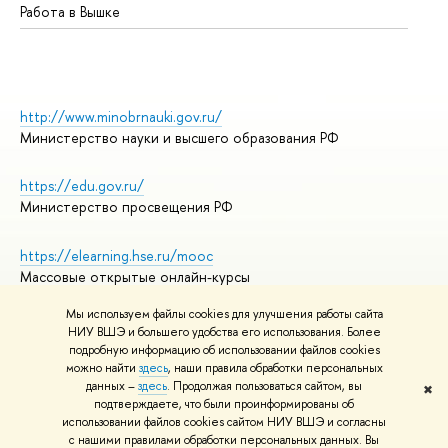
Работа в Вышке
http://www.minobrnauki.gov.ru/
Министерство науки и высшего образования РФ
https://edu.gov.ru/
Министерство просвещения РФ
https://elearning.hse.ru/mooc
Массовые открытые онлайн-курсы
Мы используем файлы cookies для улучшения работы сайта
НИУ ВШЭ и большего удобства его использования. Более
подробную информацию об использовании файлов cookies
© НИУ ВШЭ 1993–2026
Адреса и контакты
можно найти
здесь
, наши правила обработки персональных
Условия использования материалов
данных –
здесь
. Продолжая пользоваться сайтом, вы
✖
подтверждаете, что были проинформированы об
Политика конфиденциальности
использовании файлов cookies сайтом НИУ ВШЭ и согласны
Правила применения рекомендательных технологий в НИУ ВШЭ
с нашими правилами обработки персональных данных. Вы