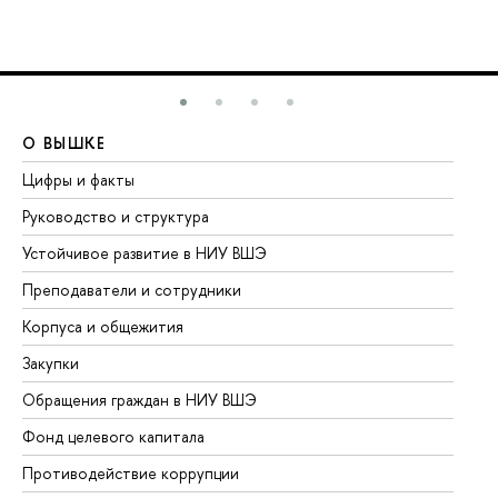
О ВЫШКЕ
О
Цифры и факты
Ли
Руководство и структура
До
Устойчивое развитие в НИУ ВШЭ
Ол
Преподаватели и сотрудники
Пр
Корпуса и общежития
Вы
Закупки
Пр
Обращения граждан в НИУ ВШЭ
Ас
Фонд целевого капитала
До
Противодействие коррупции
Це