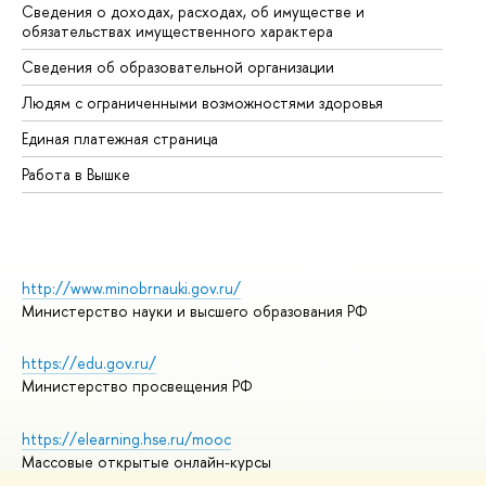
Сведения о доходах, расходах, об имуществе и
Би
обязательствах имущественного характера
Об
Сведения об образовательной организации
Об
Людям с ограниченными возможностями здоровья
Единая платежная страница
Работа в Вышке
http://www.minobrnauki.gov.ru/
Министерство науки и высшего образования РФ
https://edu.gov.ru/
Министерство просвещения РФ
https://elearning.hse.ru/mooc
Массовые открытые онлайн-курсы