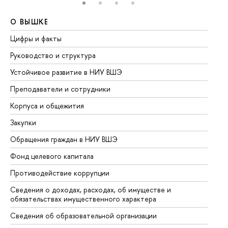
О ВЫШКЕ
О
Цифры и факты
Ли
Руководство и структура
До
Устойчивое развитие в НИУ ВШЭ
Ол
Преподаватели и сотрудники
Пр
Корпуса и общежития
Вы
Закупки
Пр
Обращения граждан в НИУ ВШЭ
Ас
Фонд целевого капитала
До
Противодействие коррупции
Це
Сведения о доходах, расходах, об имуществе и
Би
обязательствах имущественного характера
Об
Сведения об образовательной организации
Об