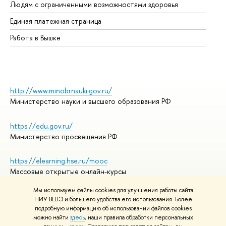
Людям с ограниченными возможностями здоровья
Единая платежная страница
Работа в Вышке
http://www.minobrnauki.gov.ru/
Министерство науки и высшего образования РФ
https://edu.gov.ru/
Министерство просвещения РФ
https://elearning.hse.ru/mooc
Массовые открытые онлайн-курсы
Мы используем файлы cookies для улучшения работы сайта
НИУ ВШЭ и большего удобства его использования. Более
подробную информацию об использовании файлов cookies
© НИУ ВШЭ 1993–2026
Адреса и контакты
можно найти
здесь
, наши правила обработки персональных
Условия использования материалов