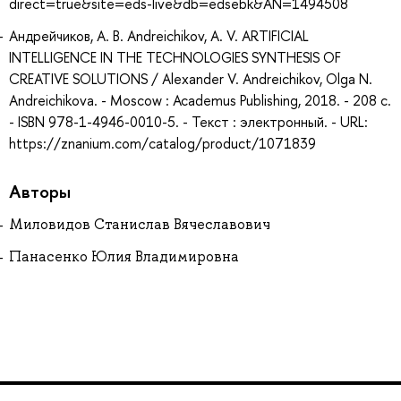
direct=true&site=eds-live&db=edsebk&AN=1494508
Андрейчиков, А. В. Andreichikov, A. V. ARTIFICIAL
INTELLIGENCE IN THE TECHNOLOGIES SYNTHESIS OF
CREATIVE SOLUTIONS / Alexander V. Andreichikov, Olga N.
Andreichikova. - Moscow : Academus Publishing, 2018. - 208 с.
- ISBN 978-1-4946-0010-5. - Текст : электронный. - URL:
https://znanium.com/catalog/product/1071839
Авторы
Миловидов Станислав Вячеславович
Панасенко Юлия Владимировна