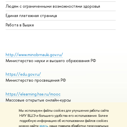
Об
Людям с ограниченными возможностями здоровья
Единая платежная страница
Работа в Вышке
http://www.minobrnauki.gov.ru/
Министерство науки и высшего образования РФ
https://edu.gov.ru/
Министерство просвещения РФ
https://elearning.hse.ru/mooc
Массовые открытые онлайн-курсы
Мы используем файлы cookies для улучшения работы сайта
НИУ ВШЭ и большего удобства его использования. Более
подробную информацию об использовании файлов cookies
© НИУ ВШЭ 1993–2026
Адреса и контакты
можно найти
здесь
, наши правила обработки персональных