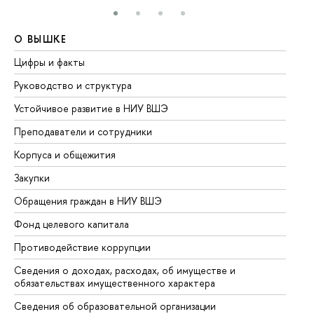
О ВЫШКЕ
О
Цифры и факты
Ли
Руководство и структура
До
Устойчивое развитие в НИУ ВШЭ
Ол
Преподаватели и сотрудники
Пр
Корпуса и общежития
Вы
Закупки
Пр
Обращения граждан в НИУ ВШЭ
Ас
Фонд целевого капитала
До
Противодействие коррупции
Це
Сведения о доходах, расходах, об имуществе и
Би
обязательствах имущественного характера
Об
Сведения об образовательной организации