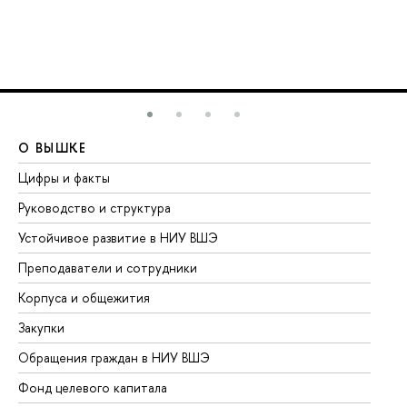
О ВЫШКЕ
О
Цифры и факты
Ли
Руководство и структура
До
Устойчивое развитие в НИУ ВШЭ
Ол
Преподаватели и сотрудники
Пр
Корпуса и общежития
Вы
Закупки
Пр
Обращения граждан в НИУ ВШЭ
Ас
Фонд целевого капитала
До