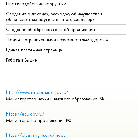
Противодействие коррупции
Це
Сведения о доходах, расходах, об имуществе и
Би
обязательствах имущественного характера
Об
Сведения об образовательной организации
Об
Людям с ограниченными возможностями здоровья
Единая платежная страница
Работа в Вышке
http://www.minobrnauki.gov.ru/
Министерство науки и высшего образования РФ
https://edu.gov.ru/
Министерство просвещения РФ
https://elearning.hse.ru/mooc