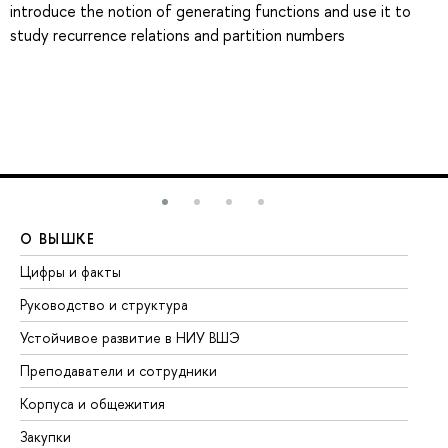
introduce the notion of generating functions and use it to
study recurrence relations and partition numbers
О ВЫШКЕ
О
Цифры и факты
Ли
Руководство и структура
До
Устойчивое развитие в НИУ ВШЭ
Ол
Преподаватели и сотрудники
Пр
Корпуса и общежития
Вы
Закупки
Пр