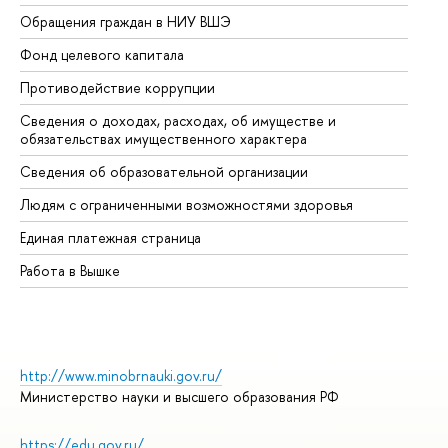
Обращения граждан в НИУ ВШЭ
Ас
Фонд целевого капитала
До
Противодействие коррупции
Це
Сведения о доходах, расходах, об имуществе и
Би
обязательствах имущественного характера
Об
Сведения об образовательной организации
Об
Людям с ограниченными возможностями здоровья
Единая платежная страница
Работа в Вышке
http://www.minobrnauki.gov.ru/
Министерство науки и высшего образования РФ
https://edu.gov.ru/