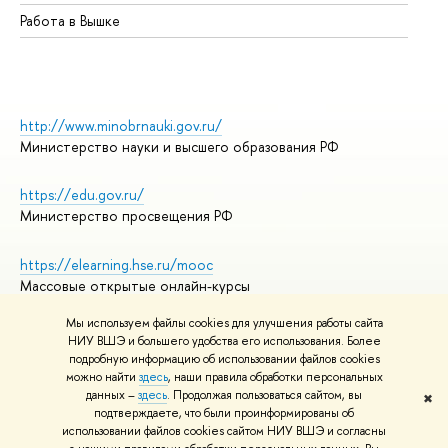
Работа в Вышке
http://www.minobrnauki.gov.ru/
Министерство науки и высшего образования РФ
https://edu.gov.ru/
Министерство просвещения РФ
https://elearning.hse.ru/mooc
Массовые открытые онлайн-курсы
Мы используем файлы cookies для улучшения работы сайта
НИУ ВШЭ и большего удобства его использования. Более
подробную информацию об использовании файлов cookies
© НИУ ВШЭ 1993–2026
Адреса и контакты
можно найти
здесь
, наши правила обработки персональных
Условия использования материалов
данных –
здесь
. Продолжая пользоваться сайтом, вы
✖
подтверждаете, что были проинформированы об
Политика конфиденциальности
использовании файлов cookies сайтом НИУ ВШЭ и согласны
Правила применения рекомендательных технологий в НИУ ВШЭ