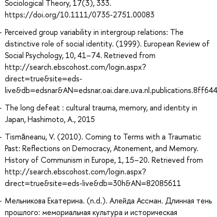
Sociological Theory, 17(3), 333.
https://doi.org/10.1111/0735-2751.00083
Perceived group variability in intergroup relations: The
distinctive role of social identity. (1999). European Review of
Social Psychology, 10, 41–74. Retrieved from
http://search.ebscohost.com/login.aspx?
direct=true&site=eds-
live&db=edsnar&AN=edsnar.oai.dare.uva.nl.publications.8ff6
The long defeat : cultural trauma, memory, and identity in
Japan, Hashimoto, A., 2015
Tismăneanu, V. (2010). Coming to Terms with a Traumatic
Past: Reflections on Democracy, Atonement, and Memory.
History of Communism in Europe, 1, 15–20. Retrieved from
http://search.ebscohost.com/login.aspx?
direct=true&site=eds-live&db=30h&AN=82085611
Мельникова Екатерина. (n.d.). Алейда Ассман. Длинная тень
прошлого: мемориальная культура и историческая