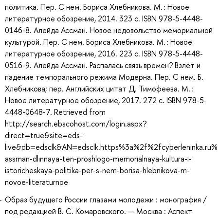
политика. Пер. С нем. Бориса Хлебникова. М. : Новое
литературное обозрение, 2014. 323 с. ISBN 978-5-4448-
0146-8. Алейда Ассман. Новое недовольство мемориальной
культурой. Пер. С нем. Бориса Хлебникова. М. : Новое
литературное обозрение, 2016. 223 с. ISBN 978-5-4448-
0516-9. Алейда Ассман. Распалась связь времен? Взлет и
падение темпорального режима Модерна. Пер. С нем. Б.
Хлебникова; пер. Английских цитат Д. Тимофеева. М. :
Новое литературное обозрение, 2017. 272 с. ISBN 978-5-
4448-0648-7. Retrieved from
http://search.ebscohost.com/login.aspx?
direct=true&site=eds-
live&db=edsclk&AN=edsclk.https%3a%2f%2fcyberleninka.ru%
assman-dlinnaya-ten-proshlogo-memorialnaya-kultura-i-
istoricheskaya-politika-per-s-nem-borisa-hlebnikova-m-
novoe-literaturnoe
Образ будущего России глазами молодежи : монография /
под редакцией В. С. Комаровского. — Москва : Аспект