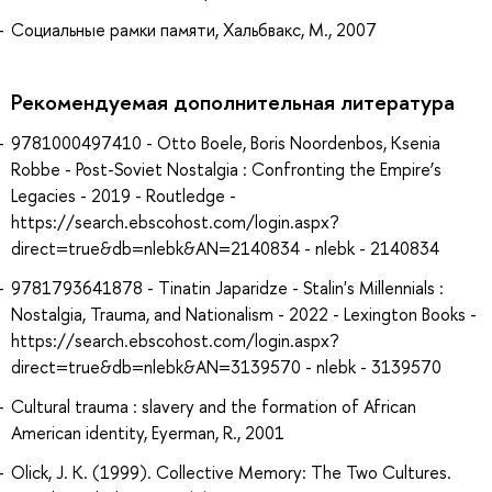
Социальные рамки памяти, Хальбвакс, М., 2007
Рекомендуемая дополнительная литература
9781000497410 - Otto Boele, Boris Noordenbos, Ksenia
Robbe - Post-Soviet Nostalgia : Confronting the Empire’s
Legacies - 2019 - Routledge -
https://search.ebscohost.com/login.aspx?
direct=true&db=nlebk&AN=2140834 - nlebk - 2140834
9781793641878 - Tinatin Japaridze - Stalin's Millennials :
Nostalgia, Trauma, and Nationalism - 2022 - Lexington Books -
https://search.ebscohost.com/login.aspx?
direct=true&db=nlebk&AN=3139570 - nlebk - 3139570
Cultural trauma : slavery and the formation of African
American identity, Eyerman, R., 2001
Olick, J. K. (1999). Collective Memory: The Two Cultures.