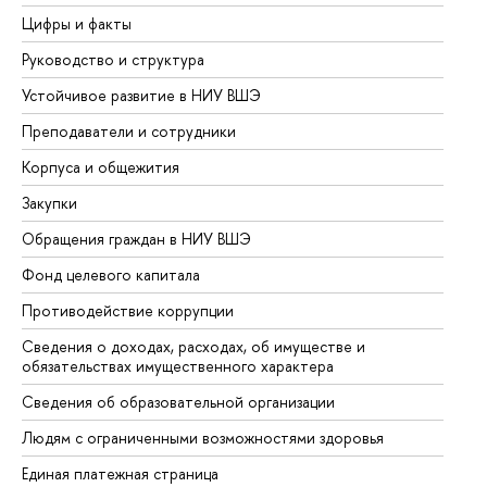
Цифры и факты
Ли
Руководство и структура
До
Устойчивое развитие в НИУ ВШЭ
Ол
Преподаватели и сотрудники
Пр
Корпуса и общежития
Вы
Закупки
Пр
Обращения граждан в НИУ ВШЭ
Ас
Фонд целевого капитала
До
Противодействие коррупции
Це
Сведения о доходах, расходах, об имуществе и
Би
обязательствах имущественного характера
Об
Сведения об образовательной организации
Об
Людям с ограниченными возможностями здоровья
Единая платежная страница