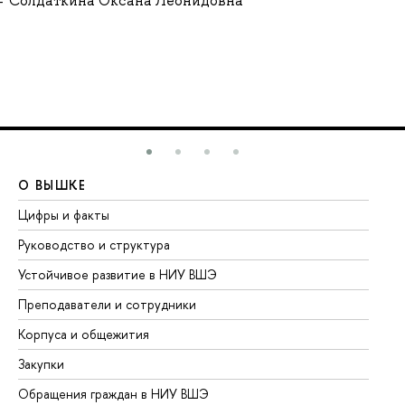
Солдаткина Оксана Леонидовна
О ВЫШКЕ
О
Цифры и факты
Ли
Руководство и структура
До
Устойчивое развитие в НИУ ВШЭ
Ол
Преподаватели и сотрудники
Пр
Корпуса и общежития
Вы
Закупки
Пр
Обращения граждан в НИУ ВШЭ
Ас