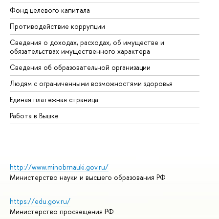
Фонд целевого капитала
До
Противодействие коррупции
Це
Сведения о доходах, расходах, об имуществе и
Би
обязательствах имущественного характера
Об
Сведения об образовательной организации
Об
Людям с ограниченными возможностями здоровья
Единая платежная страница
Работа в Вышке
http://www.minobrnauki.gov.ru/
Министерство науки и высшего образования РФ
https://edu.gov.ru/
Министерство просвещения РФ