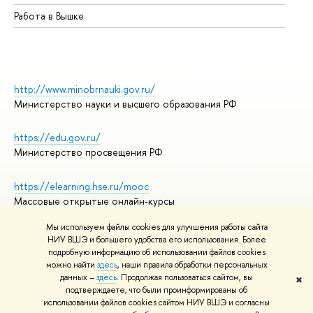
Работа в Вышке
http://www.minobrnauki.gov.ru/
Министерство науки и высшего образования РФ
https://edu.gov.ru/
Министерство просвещения РФ
https://elearning.hse.ru/mooc
Массовые открытые онлайн-курсы
Мы используем файлы cookies для улучшения работы сайта
НИУ ВШЭ и большего удобства его использования. Более
подробную информацию об использовании файлов cookies
© НИУ ВШЭ 1993–2026
Адреса и контакты
можно найти
здесь
, наши правила обработки персональных
Условия использования материалов
данных –
здесь
. Продолжая пользоваться сайтом, вы
✖
подтверждаете, что были проинформированы об
Политика конфиденциальности
использовании файлов cookies сайтом НИУ ВШЭ и согласны
Правила применения рекомендательных технологий в НИУ ВШЭ