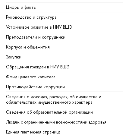
Цифры и факты
Ли
Руководство и структура
До
Устойчивое развитие в НИУ ВШЭ
Ол
Преподаватели и сотрудники
Пр
Корпуса и общежития
Вы
Закупки
Пр
Обращения граждан в НИУ ВШЭ
Ас
Фонд целевого капитала
До
Противодействие коррупции
Це
Сведения о доходах, расходах, об имуществе и
Би
обязательствах имущественного характера
Об
Сведения об образовательной организации
Об
Людям с ограниченными возможностями здоровья
Единая платежная страница