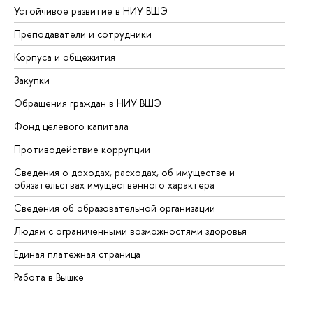
Устойчивое развитие в НИУ ВШЭ
Ол
Преподаватели и сотрудники
Пр
Корпуса и общежития
Вы
Закупки
Пр
Обращения граждан в НИУ ВШЭ
Ас
Фонд целевого капитала
До
Противодействие коррупции
Це
Сведения о доходах, расходах, об имуществе и
Би
обязательствах имущественного характера
Об
Сведения об образовательной организации
Об
Людям с ограниченными возможностями здоровья
Единая платежная страница
Работа в Вышке