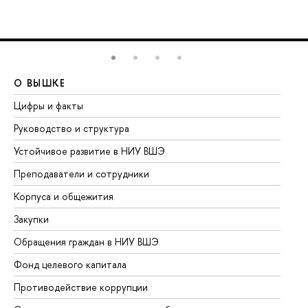
О ВЫШКЕ
О
Цифры и факты
Ли
Руководство и структура
До
Устойчивое развитие в НИУ ВШЭ
Ол
Преподаватели и сотрудники
Пр
Корпуса и общежития
Вы
Закупки
Пр
Обращения граждан в НИУ ВШЭ
Ас
Фонд целевого капитала
До
Противодействие коррупции
Це