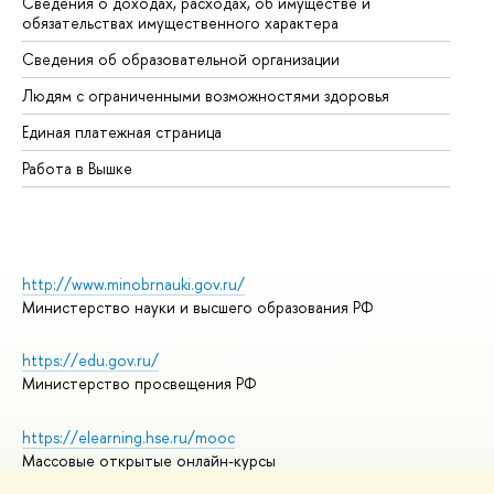
Сведения о доходах, расходах, об имуществе и
Би
обязательствах имущественного характера
Об
Сведения об образовательной организации
Об
Людям с ограниченными возможностями здоровья
Единая платежная страница
Работа в Вышке
http://www.minobrnauki.gov.ru/
Министерство науки и высшего образования РФ
https://edu.gov.ru/
Министерство просвещения РФ
https://elearning.hse.ru/mooc
Массовые открытые онлайн-курсы