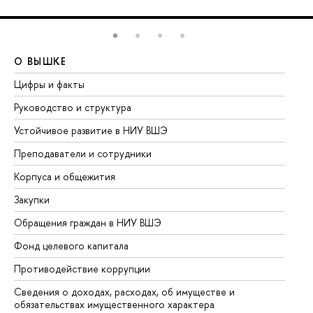
О ВЫШКЕ
О
Цифры и факты
Ли
Руководство и структура
До
Устойчивое развитие в НИУ ВШЭ
Ол
Преподаватели и сотрудники
Пр
Корпуса и общежития
Вы
Закупки
Пр
Обращения граждан в НИУ ВШЭ
Ас
Фонд целевого капитала
До
Противодействие коррупции
Це
Сведения о доходах, расходах, об имуществе и
Би
обязательствах имущественного характера