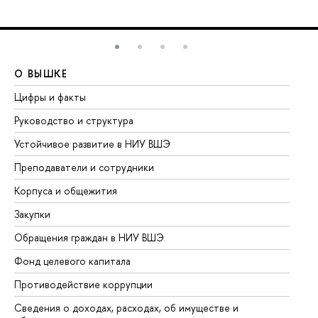
О ВЫШКЕ
О
Цифры и факты
Ли
Руководство и структура
До
Устойчивое развитие в НИУ ВШЭ
Ол
Преподаватели и сотрудники
Пр
Корпуса и общежития
Вы
Закупки
Пр
Обращения граждан в НИУ ВШЭ
Ас
Фонд целевого капитала
До
Противодействие коррупции
Це
Сведения о доходах, расходах, об имуществе и
Би