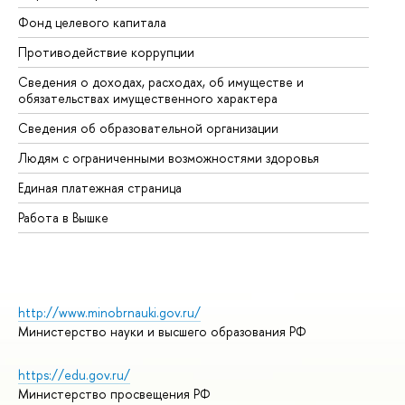
Фонд целевого капитала
До
Противодействие коррупции
Це
Сведения о доходах, расходах, об имуществе и
Би
обязательствах имущественного характера
Об
Сведения об образовательной организации
Об
Людям с ограниченными возможностями здоровья
Единая платежная страница
Работа в Вышке
http://www.minobrnauki.gov.ru/
Министерство науки и высшего образования РФ
https://edu.gov.ru/
Министерство просвещения РФ