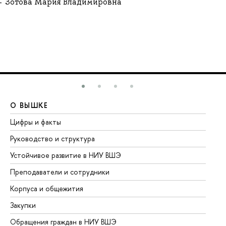
Зотова Мария Владимировна
О ВЫШКЕ
О
Цифры и факты
Ли
Руководство и структура
До
Устойчивое развитие в НИУ ВШЭ
Ол
Преподаватели и сотрудники
Пр
Корпуса и общежития
Вы
Закупки
Пр
Обращения граждан в НИУ ВШЭ
Ас