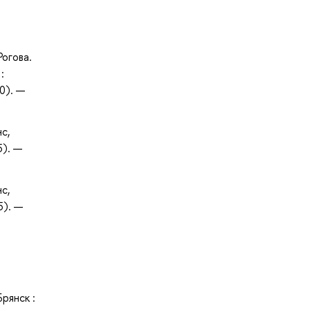
Рогова.
:
0). —
нс,
5). —
нс,
5). —
рянск :