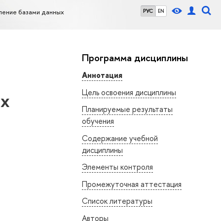
ление базами данных
РУС
EN
Программа дисциплины
Аннотация
Цель освоения дисциплины
ых
Планируемые результаты
обучения
Содержание учебной
дисциплины
Элементы контроля
Промежуточная аттестация
Список литературы
Авторы