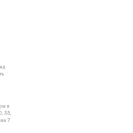
над
ть
ры в
, 33,
ава 7