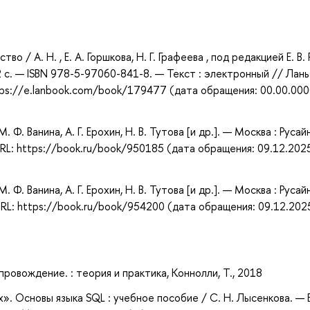
а
о / А. Н. , Е. А. Горшкова, Н. Г. Графеева , под редакцией Е. В. 
 с. — ISBN 978-5-97060-841-8. — Текст : электронный // Лань 
ps://e.lanbook.com/book/179477 (дата обращения: 00.00.000
 Ф. Ванина, А. Г. Ерохин, Н. В. Тутова [и др.]. — Москва : Русай
RL: https://book.ru/book/950185 (дата обращения: 09.12.202
 Ф. Ванина, А. Г. Ерохин, Н. В. Тутова [и др.]. — Москва : Русай
RL: https://book.ru/book/954200 (дата обращения: 09.12.202
ровождение. : теория и практика, Коннолли, Т., 2018
». Основы языка SQL : учебное пособие / С. Н. Лысенкова. — Б