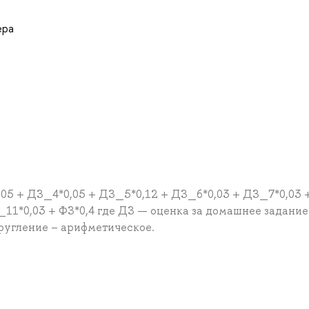
ера
05 + ДЗ_4*0,05 + ДЗ_5*0,12 + ДЗ_6*0,03 + ДЗ_7*0,03 
11*0,03 + ФЗ*0,4 где ДЗ — оценка за домашнее задание
кругление – арифметическое.