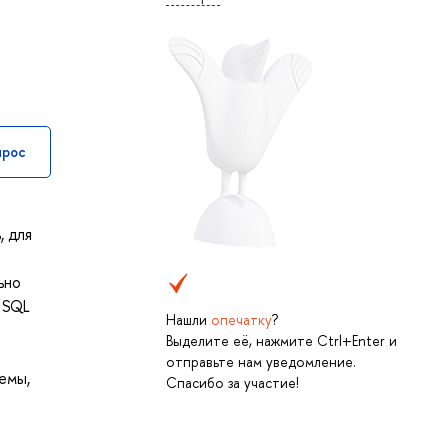
прос
, для
ьно
 SQL
Нашли
опечатку
?
Выделите её, нажмите Ctrl+Enter и
отправьте нам уведомление.
емы,
Спасибо за участие!