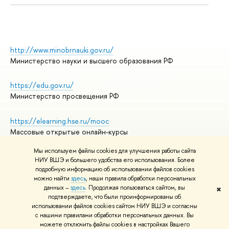
http://www.minobrnauki.gov.ru/
Министерство науки и высшего образования РФ
https://edu.gov.ru/
Министерство просвещения РФ
https://elearning.hse.ru/mooc
Массовые открытые онлайн-курсы
Мы используем файлы cookies для улучшения работы сайта
НИУ ВШЭ и большего удобства его использования. Более
подробную информацию об использовании файлов cookies
© НИУ ВШЭ 1993–2026
Адреса и контакты
можно найти
здесь
, наши правила обработки персональных
Условия использования материалов
данных –
здесь
. Продолжая пользоваться сайтом, вы
✖
подтверждаете, что были проинформированы об
Политика конфиденциальности
использовании файлов cookies сайтом НИУ ВШЭ и согласны
Правила применения рекомендательных технологий в НИУ ВШЭ
с нашими правилами обработки персональных данных. Вы
Карта сайта
можете отключить файлы cookies в настройках Вашего