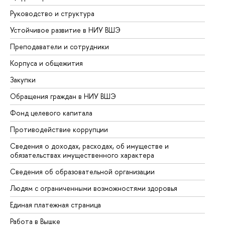
Руководство и структура
До
Устойчивое развитие в НИУ ВШЭ
Ол
Преподаватели и сотрудники
Пр
Корпуса и общежития
Вы
Закупки
Пр
Обращения граждан в НИУ ВШЭ
Ас
Фонд целевого капитала
До
Противодействие коррупции
Це
Сведения о доходах, расходах, об имуществе и
Би
обязательствах имущественного характера
Об
Сведения об образовательной организации
Об
Людям с ограниченными возможностями здоровья
Единая платежная страница
Работа в Вышке