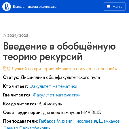
Высшая школа экономики
Меню
2024/2025
Введение в обобщённую
теорию рекурсий
Лучший по критерию «Новизна полученных знаний»
Статус:
Дисциплина общефакультетского пула
Кто читает:
Факультет математики
Где читается:
Факультет математики
Когда читается:
3, 4 модуль
Охват аудитории:
для всех кампусов НИУ ВШЭ
Преподаватели:
Рыбаков Михаил Николаевич
,
Шамканов
Данияр Салкарбекович