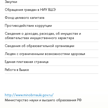
Закупки
Пр
Обращения граждан в НИУ ВШЭ
Ас
Фонд целевого капитала
До
Противодействие коррупции
Це
Сведения о доходах, расходах, об имуществе и
Би
обязательствах имущественного характера
Об
Сведения об образовательной организации
Об
Людям с ограниченными возможностями здоровья
Единая платежная страница
Работа в Вышке
http://www.minobrnauki.gov.ru/
Министерство науки и высшего образования РФ