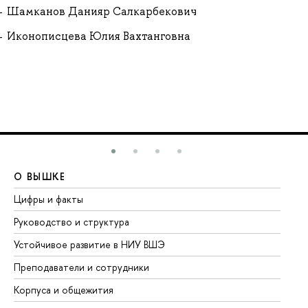
Шамканов Данияр Салкарбекович
Иконописцева Юлия Вахтанговна
О ВЫШКЕ
О
Цифры и факты
Ли
Руководство и структура
До
Устойчивое развитие в НИУ ВШЭ
Ол
Преподаватели и сотрудники
Пр
Корпуса и общежития
Вы