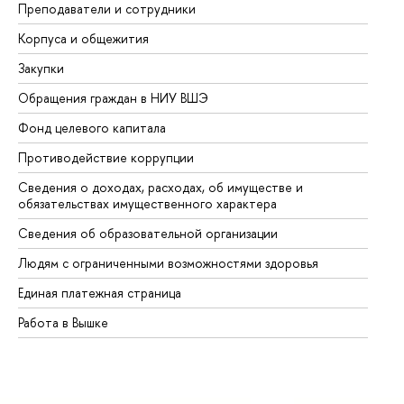
Преподаватели и сотрудники
Пр
Корпуса и общежития
Вы
Закупки
Пр
Обращения граждан в НИУ ВШЭ
Ас
Фонд целевого капитала
До
Противодействие коррупции
Це
Сведения о доходах, расходах, об имуществе и
Би
обязательствах имущественного характера
Об
Сведения об образовательной организации
Об
Людям с ограниченными возможностями здоровья
Единая платежная страница
Работа в Вышке