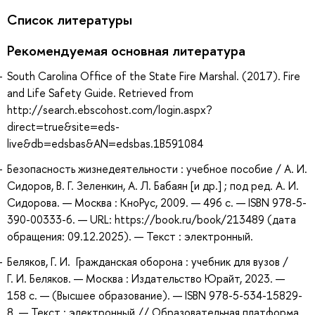
Список литературы
Рекомендуемая основная литература
South Carolina Office of the State Fire Marshal. (2017). Fire
and Life Safety Guide. Retrieved from
http://search.ebscohost.com/login.aspx?
direct=true&site=eds-
live&db=edsbas&AN=edsbas.1B591084
Безопасность жизнедеятельности : учебное пособие / А. И.
Сидоров, В. Г. Зеленкин, А. Л. Бабаян [и др.] ; под ред. А. И.
Сидорова. — Москва : КноРус, 2009. — 496 с. — ISBN 978-5-
390-00333-6. — URL: https://book.ru/book/213489 (дата
обращения: 09.12.2025). — Текст : электронный.
Беляков, Г. И. Гражданская оборона : учебник для вузов /
Г. И. Беляков. — Москва : Издательство Юрайт, 2023. —
158 с. — (Высшее образование). — ISBN 978-5-534-15829-
8. — Текст : электронный // Образовательная платформа