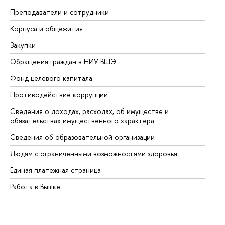
Преподаватели и сотрудники
Пр
Корпуса и общежития
Вы
Закупки
Пр
Обращения граждан в НИУ ВШЭ
Ас
Фонд целевого капитала
До
Противодействие коррупции
Це
Сведения о доходах, расходах, об имуществе и
Би
обязательствах имущественного характера
Об
Сведения об образовательной организации
Об
Людям с ограниченными возможностями здоровья
Единая платежная страница
Работа в Вышке