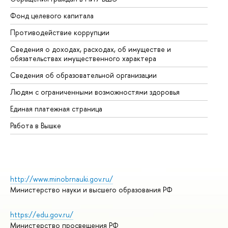
Фонд целевого капитала
До
Противодействие коррупции
Це
Сведения о доходах, расходах, об имуществе и
Би
обязательствах имущественного характера
Об
Сведения об образовательной организации
Об
Людям с ограниченными возможностями здоровья
Единая платежная страница
Работа в Вышке
http://www.minobrnauki.gov.ru/
Министерство науки и высшего образования РФ
https://edu.gov.ru/
Министерство просвещения РФ