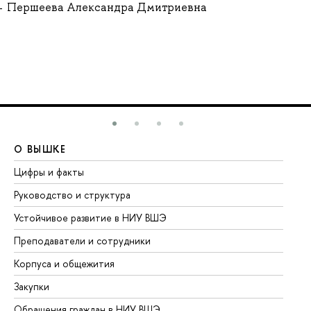
Першеева Александра Дмитриевна
О ВЫШКЕ
О
Цифры и факты
Ли
Руководство и структура
До
Устойчивое развитие в НИУ ВШЭ
Ол
Преподаватели и сотрудники
Пр
Корпуса и общежития
Вы
Закупки
Пр
Обращения граждан в НИУ ВШЭ
Ас