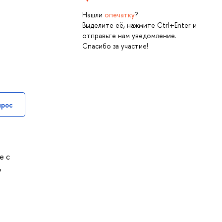
Нашли
опечатку
?
Выделите её, нажмите Ctrl+Enter и
отправьте нам уведомление.
Спасибо за участие!
прос
е с
ь