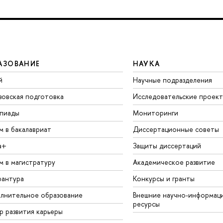
АЗОВАНИЕ
НАУКА
й
Научные подразделения
зовская подготовка
Исследовательские проек
пиады
Мониторинги
м в бакалавриат
Диссертационные советы
а+
Защиты диссертаций
м в магистратуру
Академическое развитие
рантура
Конкурсы и гранты
лнительное образование
Внешние научно-информац
ресурсы
р развития карьеры