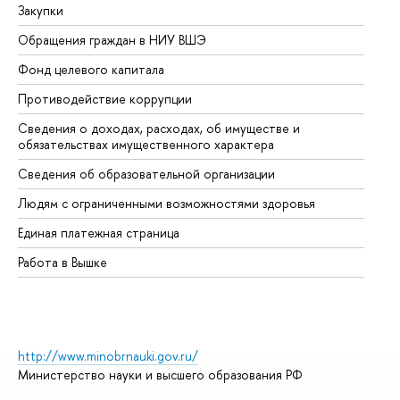
Закупки
Пр
Обращения граждан в НИУ ВШЭ
Ас
Фонд целевого капитала
До
Противодействие коррупции
Це
Сведения о доходах, расходах, об имуществе и
Би
обязательствах имущественного характера
Об
Сведения об образовательной организации
Об
Людям с ограниченными возможностями здоровья
Единая платежная страница
Работа в Вышке
http://www.minobrnauki.gov.ru/
Министерство науки и высшего образования РФ