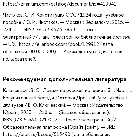
https://znanium.com/catalog/document?id=419041
Чистяков, О. И. Конституция CCСР 1924 года : учебное
пособие / О. И. Чистяков. — Москва : Зерцало-М, 2015. —
224 с. — ISBN 978-5-94373-285-0. — Текст :
электронный // Лань : электронно-библиотечная система.
— URL: https://e.lanbook.com/book/129912 (дата
обращения: 00.00.0000). — Режим доступа: для авториз.
пользователей.
Рекомендуемая дополнительная литература
Ключевский, В. О. Лекции по русской истории в 3 ч. Часть 1.
Вступительные беседы. История Древней Руси : учебник
для вузов / В. О. Ключевский. — Москва : Издательство
Юрайт, 2023. — 210 с. — (Высшее образование). —
ISBN 978-5-534-02170-7. — Текст : электронный //
Образовательная платформа Юрайт [сайт]. — URL:
https://urait.ru/bcode/513490 (дата обращения: