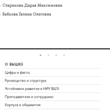
Старикова Дарья Максимовна
Бабкова Галина Олеговна
О ВЫШКЕ
О
Цифры и факты
Ли
Руководство и структура
До
Устойчивое развитие в НИУ ВШЭ
Ол
Преподаватели и сотрудники
Пр
Корпуса и общежития
Вы