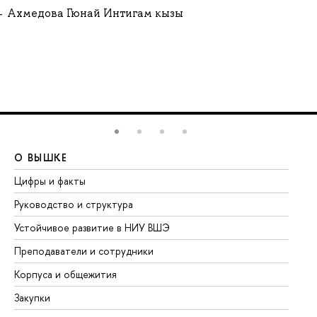
Ахмедова Гюнай Интигам кызы
О ВЫШКЕ
О
Цифры и факты
Ли
Руководство и структура
До
Устойчивое развитие в НИУ ВШЭ
Ол
Преподаватели и сотрудники
Пр
Корпуса и общежития
Вы
Закупки
Пр