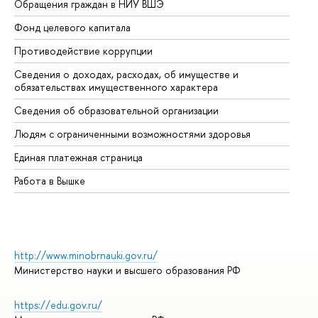
Обращения граждан в НИУ ВШЭ
Ас
Фонд целевого капитала
До
Противодействие коррупции
Це
Сведения о доходах, расходах, об имуществе и
Би
обязательствах имущественного характера
Об
Сведения об образовательной организации
Об
Людям с ограниченными возможностями здоровья
Единая платежная страница
Работа в Вышке
http://www.minobrnauki.gov.ru/
Министерство науки и высшего образования РФ
https://edu.gov.ru/