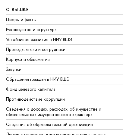
О ВЫШКЕ
О
Цифры и факты
Ли
Руководство и структура
До
Устойчивое развитие в НИУ ВШЭ
Ол
Преподаватели и сотрудники
Пр
Корпуса и общежития
Вы
Закупки
Пр
Обращения граждан в НИУ ВШЭ
Ас
Фонд целевого капитала
До
Противодействие коррупции
Це
Сведения о доходах, расходах, об имуществе и
Би
обязательствах имущественного характера
Об
Сведения об образовательной организации
Об
Людям с ограниченными возможностями здоровья