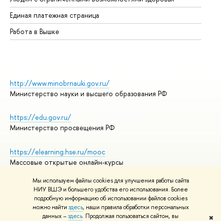
Единая платежная страница
Работа в Вышке
http://www.minobrnauki.gov.ru/
Министерство науки и высшего образования РФ
https://edu.gov.ru/
Министерство просвещения РФ
https://elearning.hse.ru/mooc
Массовые открытые онлайн-курсы
Мы используем файлы cookies для улучшения работы сайта
НИУ ВШЭ и большего удобства его использования. Более
подробную информацию об использовании файлов cookies
© НИУ ВШЭ 1993–2026
Адреса и контакты
можно найти
здесь
, наши правила обработки персональных
Условия использования материалов
данных –
здесь
. Продолжая пользоваться сайтом, вы
✖