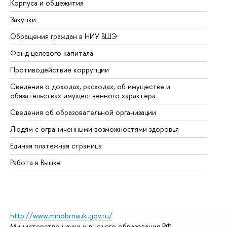
Корпуса и общежития
Вы
Закупки
Пр
Обращения граждан в НИУ ВШЭ
Ас
Фонд целевого капитала
До
Противодействие коррупции
Це
Сведения о доходах, расходах, об имуществе и
Би
обязательствах имущественного характера
Об
Сведения об образовательной организации
Об
Людям с ограниченными возможностями здоровья
Единая платежная страница
Работа в Вышке
http://www.minobrnauki.gov.ru/
Министерство науки и высшего образования РФ