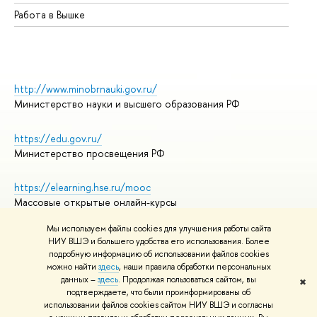
Работа в Вышке
http://www.minobrnauki.gov.ru/
Министерство науки и высшего образования РФ
https://edu.gov.ru/
Министерство просвещения РФ
https://elearning.hse.ru/mooc
Массовые открытые онлайн-курсы
Мы используем файлы cookies для улучшения работы сайта
НИУ ВШЭ и большего удобства его использования. Более
подробную информацию об использовании файлов cookies
© НИУ ВШЭ 1993–2026
Адреса и контакты
можно найти
здесь
, наши правила обработки персональных
Условия использования материалов
данных –
здесь
. Продолжая пользоваться сайтом, вы
✖
подтверждаете, что были проинформированы об
Политика конфиденциальности
использовании файлов cookies сайтом НИУ ВШЭ и согласны
Правила применения рекомендательных технологий в НИУ ВШЭ