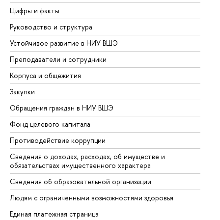
Цифры и факты
Ли
Руководство и структура
До
Устойчивое развитие в НИУ ВШЭ
Ол
Преподаватели и сотрудники
Пр
Корпуса и общежития
Вы
Закупки
Пр
Обращения граждан в НИУ ВШЭ
Ас
Фонд целевого капитала
До
Противодействие коррупции
Це
Сведения о доходах, расходах, об имуществе и
Би
обязательствах имущественного характера
Об
Сведения об образовательной организации
Об
Людям с ограниченными возможностями здоровья
Единая платежная страница