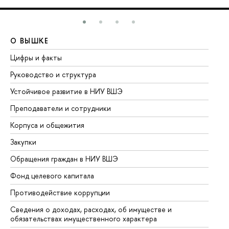
О ВЫШКЕ
О
Цифры и факты
Ли
Руководство и структура
До
Устойчивое развитие в НИУ ВШЭ
Ол
Преподаватели и сотрудники
Пр
Корпуса и общежития
Вы
Закупки
Пр
Обращения граждан в НИУ ВШЭ
Ас
Фонд целевого капитала
До
Противодействие коррупции
Це
Сведения о доходах, расходах, об имуществе и
Би
обязательствах имущественного характера
Об