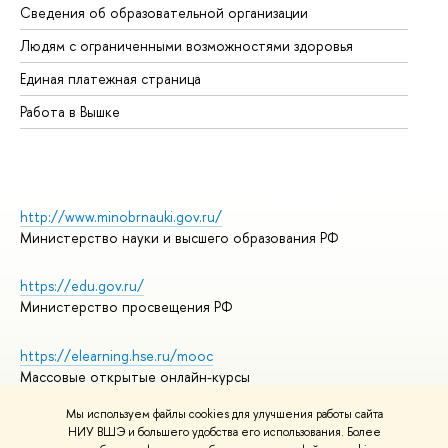
Сведения об образовательной организации
Об
Людям с ограниченными возможностями здоровья
Единая платежная страница
Работа в Вышке
http://www.minobrnauki.gov.ru/
Министерство науки и высшего образования РФ
https://edu.gov.ru/
Министерство просвещения РФ
https://elearning.hse.ru/mooc
Массовые открытые онлайн-курсы
Мы используем файлы cookies для улучшения работы сайта
НИУ ВШЭ и большего удобства его использования. Более