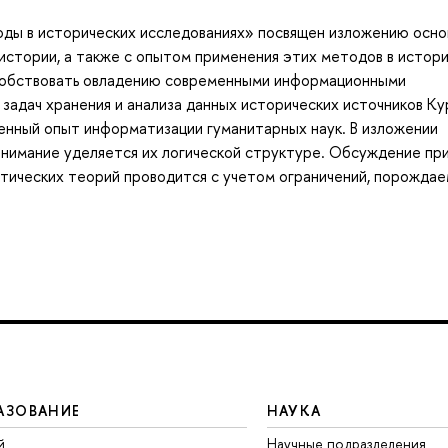
ды в исторических исследованиях» посвящен изложению осно
 истории, а также с опытом применения этих методов в истор
собствовать овладению современными информационными
я задач хранения и анализа данных исторических источников Ку
енный опыт информатизации гуманитарных наук. В изложении
внимание уделяется их логической структуре. Обсуждение пр
тических теорий проводится с учетом ограничений, порожда
АЗОВАНИЕ
НАУКА
й
Научные подразделения