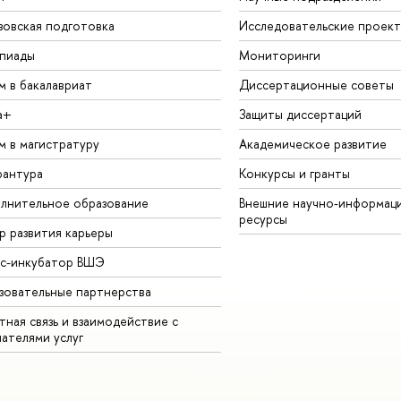
зовская подготовка
Исследовательские проек
пиады
Мониторинги
м в бакалавриат
Диссертационные советы
а+
Защиты диссертаций
м в магистратуру
Академическое развитие
рантура
Конкурсы и гранты
лнительное образование
Внешние научно-информац
ресурсы
р развития карьеры
ес-инкубатор ВШЭ
зовательные партнерства
ная связь и взаимодействие с
чателями услуг