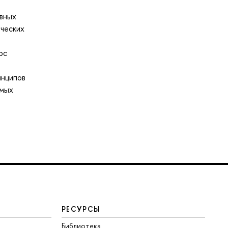
вных
ических
рс
инципов
емых
РЕСУРСЫ
Библиотека