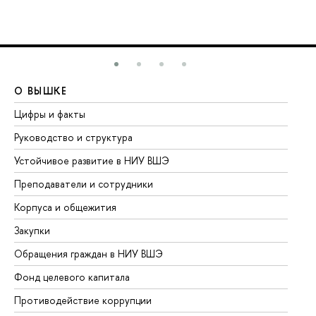
О ВЫШКЕ
О
Цифры и факты
Ли
Руководство и структура
До
Устойчивое развитие в НИУ ВШЭ
Ол
Преподаватели и сотрудники
Пр
Корпуса и общежития
Вы
Закупки
Пр
Обращения граждан в НИУ ВШЭ
Ас
Фонд целевого капитала
До
Противодействие коррупции
Це