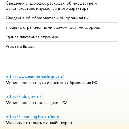
Сведения о доходах, расходах, об имуществе и
Би
обязательствах имущественного характера
Об
Сведения об образовательной организации
Об
Людям с ограниченными возможностями здоровья
Единая платежная страница
Работа в Вышке
http://www.minobrnauki.gov.ru/
Министерство науки и высшего образования РФ
https://edu.gov.ru/
Министерство просвещения РФ
https://elearning.hse.ru/mooc
Массовые открытые онлайн-курсы