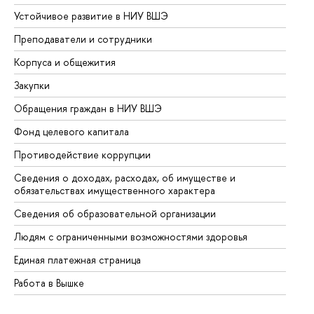
Устойчивое развитие в НИУ ВШЭ
Ол
Преподаватели и сотрудники
Пр
Корпуса и общежития
Вы
Закупки
Пр
Обращения граждан в НИУ ВШЭ
Ас
Фонд целевого капитала
До
Противодействие коррупции
Це
Сведения о доходах, расходах, об имуществе и
Би
обязательствах имущественного характера
Об
Сведения об образовательной организации
Об
Людям с ограниченными возможностями здоровья
Единая платежная страница
Работа в Вышке