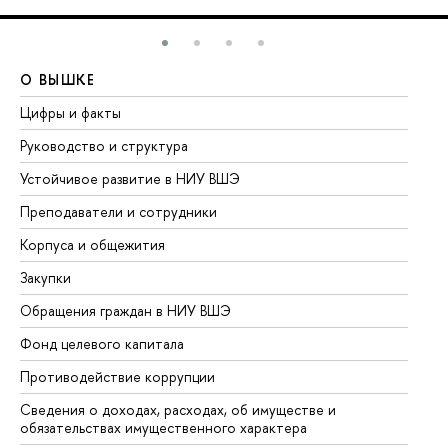
О ВЫШКЕ
О
Цифры и факты
Ли
Руководство и структура
До
Устойчивое развитие в НИУ ВШЭ
Ол
Преподаватели и сотрудники
Пр
Корпуса и общежития
Вы
Закупки
Пр
Обращения граждан в НИУ ВШЭ
Ас
Фонд целевого капитала
До
Противодействие коррупции
Це
Сведения о доходах, расходах, об имуществе и
Би
обязательствах имущественного характера
Об