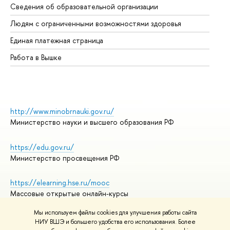
Сведения об образовательной организации
Об
Людям с ограниченными возможностями здоровья
Единая платежная страница
Работа в Вышке
http://www.minobrnauki.gov.ru/
Министерство науки и высшего образования РФ
https://edu.gov.ru/
Министерство просвещения РФ
https://elearning.hse.ru/mooc
Массовые открытые онлайн-курсы
Мы используем файлы cookies для улучшения работы сайта
НИУ ВШЭ и большего удобства его использования. Более