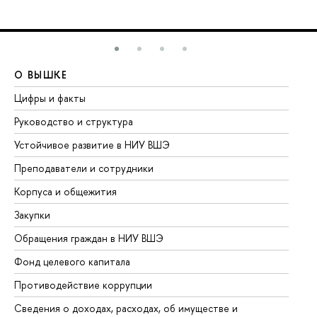
О ВЫШКЕ
О
Цифры и факты
Ли
Руководство и структура
До
Устойчивое развитие в НИУ ВШЭ
Ол
Преподаватели и сотрудники
Пр
Корпуса и общежития
Вы
Закупки
Пр
Обращения граждан в НИУ ВШЭ
Ас
Фонд целевого капитала
До
Противодействие коррупции
Це
Сведения о доходах, расходах, об имуществе и
Би