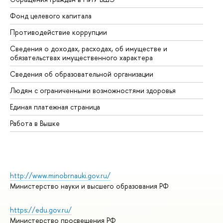
Фонд целевого капитала
До
Противодействие коррупции
Це
Сведения о доходах, расходах, об имуществе и
Би
обязательствах имущественного характера
Об
Сведения об образовательной организации
Об
Людям с ограниченными возможностями здоровья
Единая платежная страница
Работа в Вышке
http://www.minobrnauki.gov.ru/
Министерство науки и высшего образования РФ
https://edu.gov.ru/
Министерство просвещения РФ