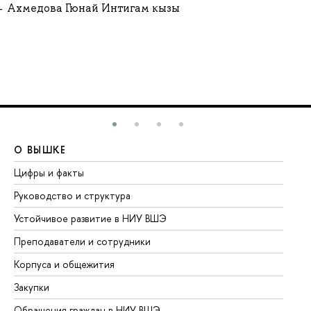
Ахмедова Гюнай Интигам кызы
О ВЫШКЕ
О
Цифры и факты
Ли
Руководство и структура
До
Устойчивое развитие в НИУ ВШЭ
Ол
Преподаватели и сотрудники
Пр
Корпуса и общежития
Вы
Закупки
Пр
Обращения граждан в НИУ ВШЭ
Ас