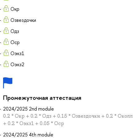
Окр
Озвездочки
Одз
Оср
Оэкз1
Оэкз2
Промежуточная аттестация
2024/2025 2nd module
0.2 * Окр + 0.2 * Одз + 0.15 * Озвездочки + 0.2 * Околл
+ 0.2 * Оэкз1 + 0.05 * Оср
2024/2025 4th module