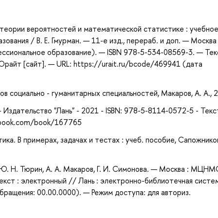
а
о теории вероятностей и математической статистике : учебно
вания / В. Е. Гмурман. — 11-е изд., перераб. и доп. — Москва 
ссиональное образование). — ISBN 978-5-534-08569-3. — Текс
айт [сайт]. — URL: https://urait.ru/bcode/469941 (дата
в социально - гуманитарных специальностей, Макаров, А. А., 
 Издательство "Лань" - 2021 - ISBN: 978-5-8114-0572-5 - Текс
anbook.com/book/167765
ка. В примерах, задачах и тестах : учеб. пособие, Сапожников
Ю. Н. Тюрин, А. А. Макаров, Г. И. Симонова. — Москва : МЦНМ
екст : электронный // Лань : электронно-библиотечная систе
бращения: 00.00.0000). — Режим доступа: для авториз.