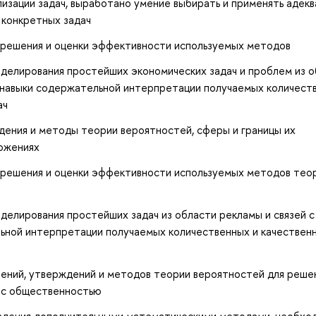
изации задач, выработано умение выбирать и применять адек
 конкретных задач
 решения и оценки эффективности используемых методов
делирования простейших экономических задач и проблем из 
е навыки содержательной интерпретации получаемых количест
ач
дения и методы теории вероятностей, сферы и границы их
ожениях
 решения и оценки эффективности используемых методов тео
елирования простейших задач из области рекламы и связей с
ьной интерпретации получаемых количественных и качествен
лений, утверждений и методов теории вероятностей для реше
й с общественностью
ладения дополнительными математическими методами, необх