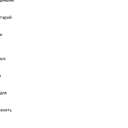
нтарий
 и
ных
я
для
менять