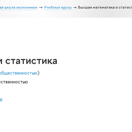
ая школа экономики»
Учебные курсы
Высшая математика и статис
 статистика
с общественностью
)
щественностью
й