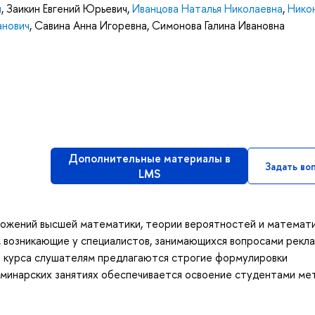
ч
,
Заикин Евгений Юрьевич
,
Иванцова Наталья Николаевна
,
Нико
анович
,
Савина Анна Игоревна
,
Симонова Галина Ивановна
Дополнительные материалы в
Задать во
LMS
ложений высшей математики, теории вероятностей и математ
и, возникающие у специалистов, занимающихся вопросами рекл
ти курса слушателям предлагаются строгие формулировки
еминарских занятиях обеспечивается освоение студентами ме