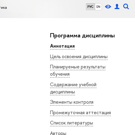
тика
РУС
EN
Программа дисциплины
Аннотация
Цель освоения дисциплины
Планируемые результаты
обучения
Содержание учебной
дисциплины
Элементы контроля
Промежуточная аттестация
Список литературы
Авторы