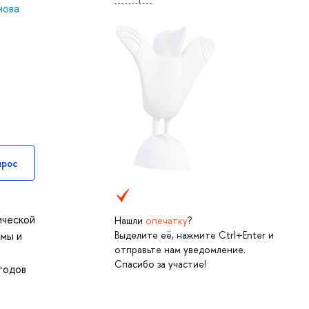
нова
прос
ической
Нашли
опечатку
?
Выделите её, нажмите Ctrl+Enter и
амы и
отправьте нам уведомление.
Спасибо за участие!
тодов