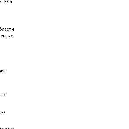
ватный
области
венных
рии
ных
ния
одимыми