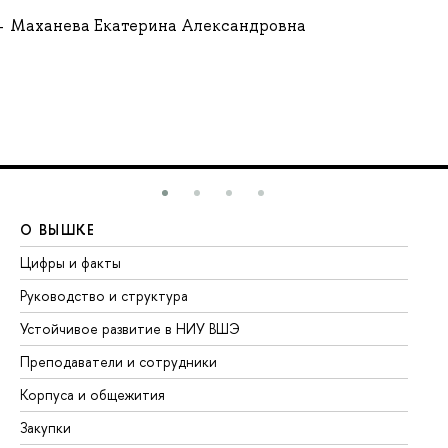
Маханева Екатерина Александровна
О ВЫШКЕ
О
Цифры и факты
Ли
Руководство и структура
До
Устойчивое развитие в НИУ ВШЭ
Ол
Преподаватели и сотрудники
Пр
Корпуса и общежития
Вы
Закупки
Пр