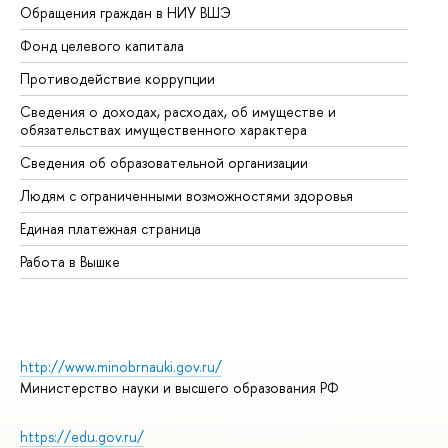
Обращения граждан в НИУ ВШЭ
Ас
Фонд целевого капитала
До
Противодействие коррупции
Це
Сведения о доходах, расходах, об имуществе и
Би
обязательствах имущественного характера
Об
Сведения об образовательной организации
Об
Людям с ограниченными возможностями здоровья
Единая платежная страница
Работа в Вышке
http://www.minobrnauki.gov.ru/
Министерство науки и высшего образования РФ
https://edu.gov.ru/