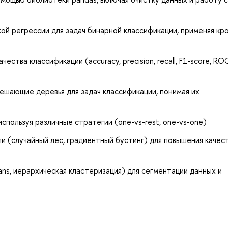
ой регрессии для задач бинарной классификации, применяя кр
чества классификации (accuracy, precision, recall, F1-score, R
шающие деревья для задач классификации, понимая их
используя различные стратегии (one-vs-rest, one-vs-one)
и (случайный лес, градиентный бустинг) для повышения качес
ns, иерархическая кластеризация) для сегментации данных и