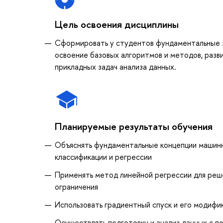
Цель освоения дисциплины
Сформировать у студентов фундаментальные зн
освоение базовых алгоритмов и методов, разв
прикладных задач анализа данных.
Планируемые результаты обучения
Объяснять фундаментальные концепции машинног
классификации и регрессии
Применять метод линейной регрессии для реше
ограничения
Использовать градиентный спуск и его модиф
Осуществлять подготовку и анализ данных с п