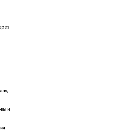
ерез
еля,
овы и
ния