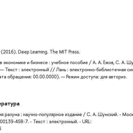
а
. (2016). Deep Learning. The MIT Press.
в экономике и бизнесе : учебное пособие / А. А. Ежов, С. А. Ш
 — Текст : электронный // Лань : электронно-библиотечная си
та обращения: 00.00.0000). — Режим доступа: для авториз.
ература
я разума : научно-популярное издание / С. А. Шумский. - Моск
-00139-458-7. - Текст : электронный. - URL:
3