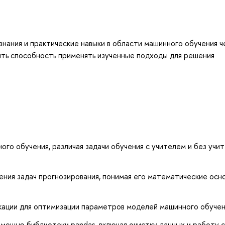
ания и практические навыки в области машинного обучения ч
ить способность применять изученные подходы для решения
о обучения, различая задачи обучения с учителем и без учит
ния задач прогнозирования, понимая его математические осн
икации для оптимизации параметров моделей машинного обуче
омощью библиотеки pandas, включая очистку данных и работу с