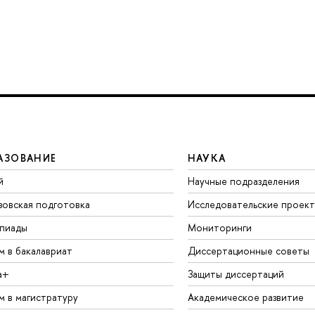
АЗОВАНИЕ
НАУКА
й
Научные подразделения
зовская подготовка
Исследовательские проек
пиады
Мониторинги
м в бакалавриат
Диссертационные советы
а+
Защиты диссертаций
м в магистратуру
Академическое развитие