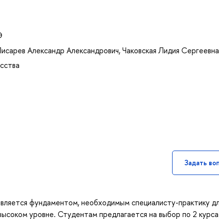
Э
Писарев Александр Александрович
,
Чаковская Лидия Сергеевна
усства
Задать во
 является фундаментом, необходимым специалисту-практику д
высоком уровне. Студентам предлагается на выбор по 2 курса