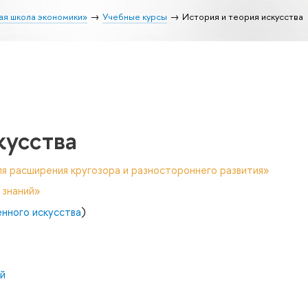
ая школа экономики»
Учебные курсы
История и теория искусства
кусства
я расширения кругозора и разностороннего развития»
 знаний»
нного искусства
)
й