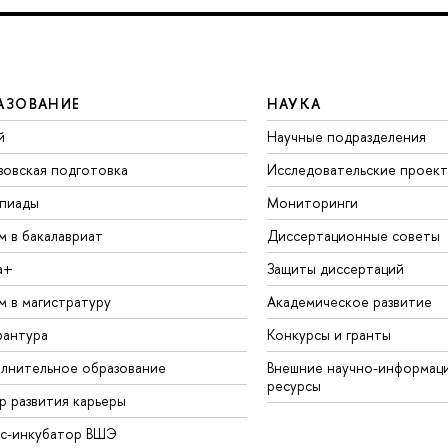
АЗОВАНИЕ
НАУКА
й
Научные подразделения
зовская подготовка
Исследовательские проек
пиады
Мониторинги
м в бакалавриат
Диссертационные советы
а+
Защиты диссертаций
м в магистратуру
Академическое развитие
рантура
Конкурсы и гранты
лнительное образование
Внешние научно-информац
ресурсы
р развития карьеры
ес-инкубатор ВШЭ