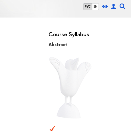
РУС
EN
Course Syllabus
Abstract