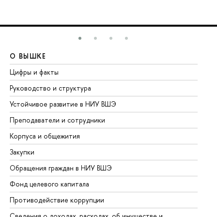
О ВЫШКЕ
О
Цифры и факты
Ли
Руководство и структура
До
Устойчивое развитие в НИУ ВШЭ
Ол
Преподаватели и сотрудники
Пр
Корпуса и общежития
Вы
Закупки
Пр
Обращения граждан в НИУ ВШЭ
Ас
Фонд целевого капитала
До
Противодействие коррупции
Це
Сведения о доходах, расходах, об имуществе и
Би