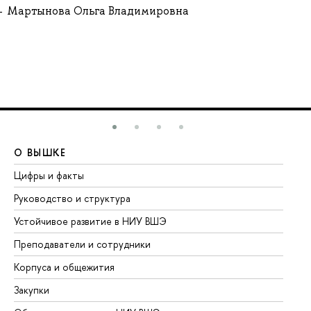
Мартынова Ольга Владимировна
О ВЫШКЕ
О
Цифры и факты
Ли
Руководство и структура
До
Устойчивое развитие в НИУ ВШЭ
Ол
Преподаватели и сотрудники
Пр
Корпуса и общежития
Вы
Закупки
Пр