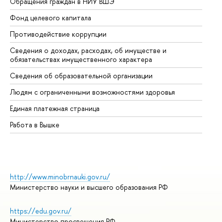
Обращения граждан в НИУ ВШЭ
Ас
Фонд целевого капитала
До
Противодействие коррупции
Це
Сведения о доходах, расходах, об имуществе и
Би
обязательствах имущественного характера
Об
Сведения об образовательной организации
Об
Людям с ограниченными возможностями здоровья
Единая платежная страница
Работа в Вышке
http://www.minobrnauki.gov.ru/
Министерство науки и высшего образования РФ
https://edu.gov.ru/
Министерство просвещения РФ