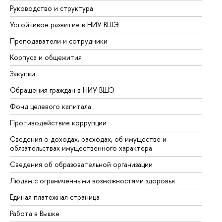
Руководство и структура
До
Устойчивое развитие в НИУ ВШЭ
Ол
Преподаватели и сотрудники
Пр
Корпуса и общежития
Вы
Закупки
Пр
Обращения граждан в НИУ ВШЭ
Ас
Фонд целевого капитала
До
Противодействие коррупции
Це
Сведения о доходах, расходах, об имуществе и
Би
обязательствах имущественного характера
Об
Сведения об образовательной организации
Об
Людям с ограниченными возможностями здоровья
Единая платежная страница
Работа в Вышке