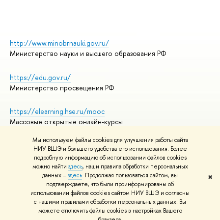
http://www.minobrnauki.gov.ru/
Министерство науки и высшего образования РФ
https://edu.gov.ru/
Министерство просвещения РФ
https://elearning.hse.ru/mooc
Массовые открытые онлайн-курсы
Мы используем файлы cookies для улучшения работы сайта
НИУ ВШЭ и большего удобства его использования. Более
подробную информацию об использовании файлов cookies
© НИУ ВШЭ 1993–2026
Адреса и контакты
можно найти
здесь
, наши правила обработки персональных
Условия использования материалов
данных –
здесь
. Продолжая пользоваться сайтом, вы
✖
подтверждаете, что были проинформированы об
Политика конфиденциальности
использовании файлов cookies сайтом НИУ ВШЭ и согласны
Правила применения рекомендательных технологий в НИУ ВШЭ
с нашими правилами обработки персональных данных. Вы
Карта сайта
можете отключить файлы cookies в настройках Вашего
браузера.