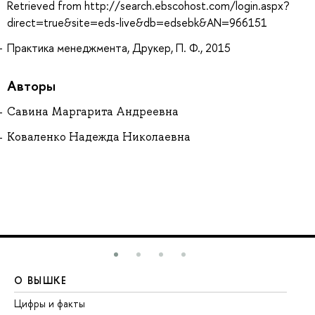
Retrieved from http://search.ebscohost.com/login.aspx?
direct=true&site=eds-live&db=edsebk&AN=966151
Практика менеджмента, Друкер, П. Ф., 2015
Авторы
Савина Маргарита Андреевна
Коваленко Надежда Николаевна
О ВЫШКЕ
О
Цифры и факты
Ли