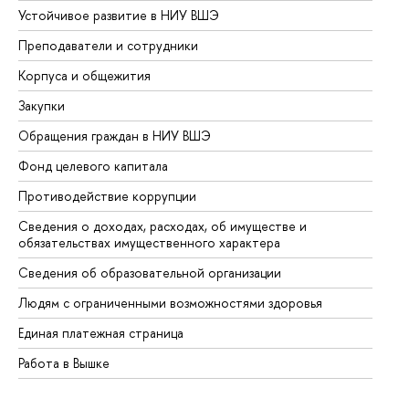
Устойчивое развитие в НИУ ВШЭ
Ол
Преподаватели и сотрудники
Пр
Корпуса и общежития
Вы
Закупки
Пр
Обращения граждан в НИУ ВШЭ
Ас
Фонд целевого капитала
До
Противодействие коррупции
Це
Сведения о доходах, расходах, об имуществе и
Би
обязательствах имущественного характера
Об
Сведения об образовательной организации
Об
Людям с ограниченными возможностями здоровья
Единая платежная страница
Работа в Вышке