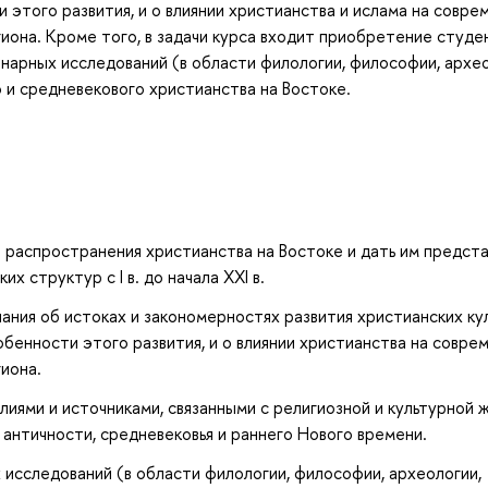
 этого развития, и о влиянии христианства и ислама на совр
иона. Кроме того, в задачи курса входит приобретение студ
нарных исследований (в области филологии, философии, архео
 и средневекового христианства на Востоке.
 распространения христианства на Востоке и дать им предст
 структур с I в. до начала XXI в.
ния об истоках и закономерностях развития христианских ку
обенности этого развития, и о влиянии христианства на совре
иона.
иями и источниками, связанными с религиозной и культурной 
 античности, средневековья и раннего Нового времени.
исследований (в области филологии, философии, археологии,