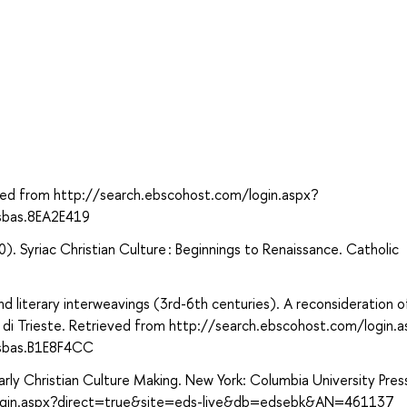
а
ieved from http://search.ebscohost.com/login.aspx?
sbas.8EA2E419
). Syriac Christian Culture : Beginnings to Renaissance. Catholic
and literary interweavings (3rd-6th centuries). A reconsideration of
sità di Trieste. Retrieved from http://search.ebscohost.com/login.
sbas.B1E8F4CC
arly Christian Culture Making. New York: Columbia University Pres
login.aspx?direct=true&site=eds-live&db=edsebk&AN=461137