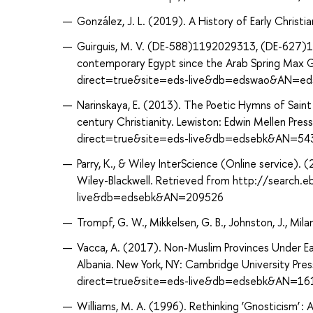
González, J. L. (2019). A History of Early Christ
Guirguis, M. V. (DE-588)1192029313, (DE-627)16
contemporary Egypt since the Arab Spring Max G
direct=true&site=eds-live&db=edswao&AN=e
Narinskaya, E. (2013). The Poetic Hymns of Saint 
century Christianity. Lewiston: Edwin Mellen Pr
direct=true&site=eds-live&db=edsebk&AN=5
Parry, K., & Wiley InterScience (Online service).
Wiley-Blackwell. Retrieved from http://search.
live&db=edsebk&AN=209526
Trompf, G. W., Mikkelsen, G. B., Johnston, J., Mil
Vacca, A. (2017). Non-Muslim Provinces Under Earl
Albania. New York, NY: Cambridge University Pre
direct=true&site=eds-live&db=edsebk&AN=16
Williams, M. A. (1996). Rethinking ’Gnosticism’ 