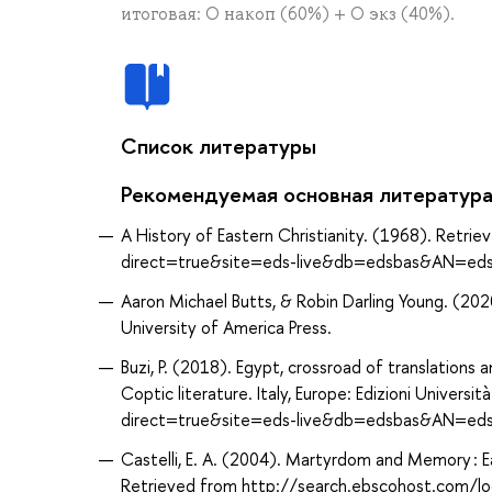
итоговая: О накоп (60%) + О экз (40%).
Список литературы
Рекомендуемая основная литератур
A History of Eastern Christianity. (1968). Retr
direct=true&site=eds-live&db=edsbas&AN=ed
Aaron Michael Butts, & Robin Darling Young. (2020
University of America Press.
Buzi, P. (2018). Egypt, crossroad of translations 
Coptic literature. Italy, Europe: Edizioni Univer
direct=true&site=eds-live&db=edsbas&AN=ed
Castelli, E. A. (2004). Martyrdom and Memory : E
Retrieved from http://search.ebscohost.com/