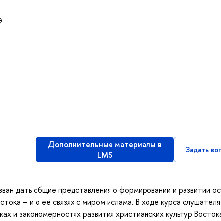
Э
Дополнительные материалы в
Задать во
LMS
зван дать общие представления о формировании и развитии о
тока – и о её связях с миром ислама. В ходе курса слушател
ах и закономерностях развития христианских культур Востока