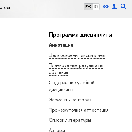
слама
РУС
EN
Программа дисциплины
Аннотация
Цель освоения дисциплины
Планируемые результаты
обучения
Содержание учебной
дисциплины
Элементы контроля
Промежуточная аттестация
Список литературы
Авторы