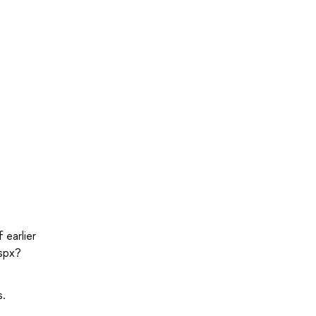
 earlier
aspx?
s.