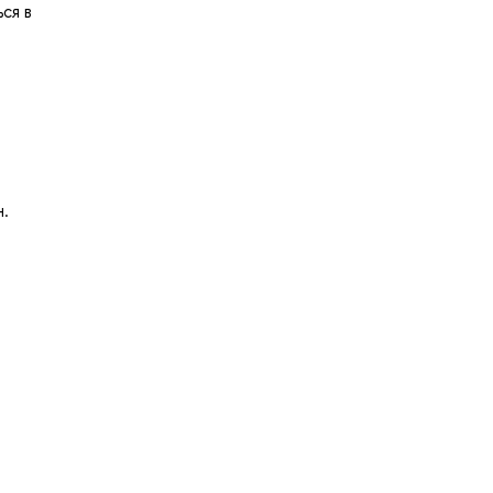
ся в
н.