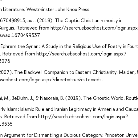
ian Literature. Westminster John Knox Press.
70498913, aut. (2018). The Coptic Christian minority in
uirguis. Retrieved from http://search.ebscohost.com/login.aspx
dswao.1670499537
Ephrem the Syrian : A Study in the Religious Use of Poetry in Four
ess. Retrieved from http://search.ebscohost.com/login.aspx?
43076
 (2007). The Blackwell Companion to Eastern Christianity. Malden,
ebscohost.com/login.aspx?direct=true&site=eds-
ani, M., BeDuhn, J., & Nasoraia, B. (2019). The Gnostic World. Rout
y Islam : Islamic Rule and Iranian Legitimacy in Armenia and Cauc
ss. Retrieved from http://search.ebscohost.com/login.aspx?
13535
: An Argument for Dismantling a Dubious Category. Princeton Unive