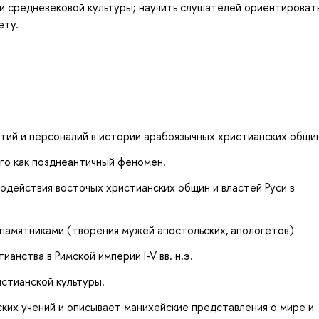
 и средневековой культуры; научить слушателей ориентировать
ету.
ий и персоналий в истории арабоязычных христианских общи
го как позднеантичный феномен.
действия восточых христианских общин и властей Руси в
памятниками (творения мужей апостольских, апологетов)
нства в Римской империи I-V вв. н.э.
стианской культуры.
ких учений и описывает манихейские представления о мире и