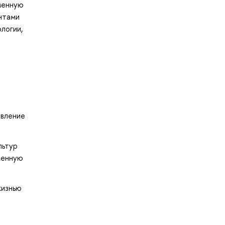
еменную
ентами
логии,
авление
льтур
менную
жизнью