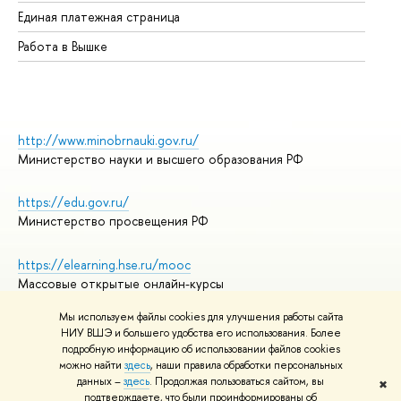
Единая платежная страница
Работа в Вышке
http://www.minobrnauki.gov.ru/
Министерство науки и высшего образования РФ
https://edu.gov.ru/
Министерство просвещения РФ
https://elearning.hse.ru/mooc
Массовые открытые онлайн-курсы
Мы используем файлы cookies для улучшения работы сайта
НИУ ВШЭ и большего удобства его использования. Более
подробную информацию об использовании файлов cookies
© НИУ ВШЭ 1993–2026
Адреса и контакты
можно найти
здесь
, наши правила обработки персональных
Условия использования материалов
данных –
здесь
. Продолжая пользоваться сайтом, вы
✖
подтверждаете, что были проинформированы об
Политика конфиденциальности