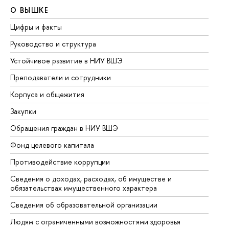
О ВЫШКЕ
О
Цифры и факты
Ли
Руководство и структура
До
Устойчивое развитие в НИУ ВШЭ
Ол
Преподаватели и сотрудники
Пр
Корпуса и общежития
Вы
Закупки
Пр
Обращения граждан в НИУ ВШЭ
Ас
Фонд целевого капитала
До
Противодействие коррупции
Це
Сведения о доходах, расходах, об имуществе и
Би
обязательствах имущественного характера
Об
Сведения об образовательной организации
Об
Людям с ограниченными возможностями здоровья