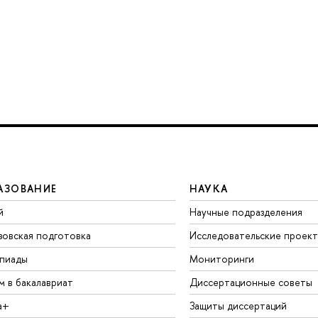
АЗОВАНИЕ
НАУКА
й
Научные подразделения
зовская подготовка
Исследовательские проек
пиады
Мониторинги
м в бакалавриат
Диссертационные советы
а+
Защиты диссертаций