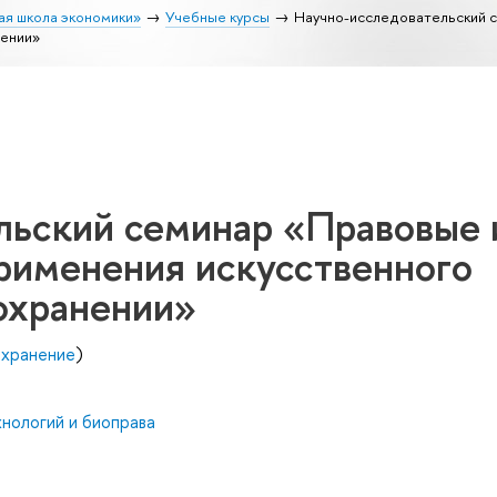
ая школа экономики»
Учебные курсы
Научно-исследовательский с
нении»
льский семинар «Правовые 
рименения искусственного
охранении»
охранение
)
нологий и биоправа