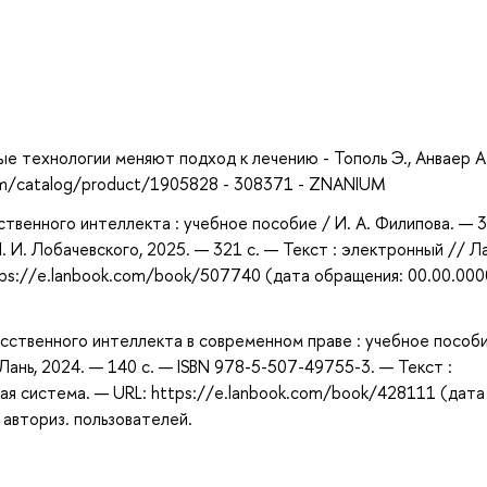
а
е технологии меняют подход к лечению - Тополь Э., Анваер А.
com/catalog/product/1905828 - 308371 - ZNANIUM
твенного интеллекта : учебное пособие / И. А. Филипова. — 3-
. И. Лобачевского, 2025. — 321 с. — Текст : электронный // Ла
ps://e.lanbook.com/book/507740 (дата обращения: 00.00.000
усственного интеллекта в современном праве : учебное пособ
Лань, 2024. — 140 с. — ISBN 978-5-507-49755-3. — Текст :
ая система. — URL: https://e.lanbook.com/book/428111 (дата
 авториз. пользователей.