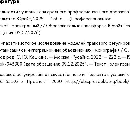
ература
льности : учебник для среднего профессионального образован
тельство Юрайт, 2025. — 130 с. — (Профессиональное
екст : электронный // Образовательная платформа Юрайт [са
ащения: 02.07.2026).
омпаративистское исследование моделей правового регулиров
анизациях и интеграционных объединениях : монография / С.
; под ред. С. Ю. Кашкина. — Москва : Русайнс, 2022. — 222 с. — I
ok/943980 (дата обращения: 09.12.2025). — Текст : электрон
 Правовое регулирование искусственного интеллекта в условиях
2-32102-5 - Проспект - 2020 - http://ebs.prospekt.org/book