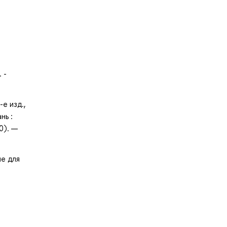
 -
е изд.,
нь :
0). —
ие для