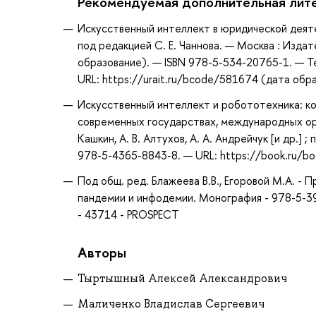
Рекомендуемая дополнительная лит
Искусственный интеллект в юридической деяте
под редакцией С. Е. Чаннова. — Москва : Изда
образование). — ISBN 978-5-534-20765-1. — Т
URL: https://urait.ru/bcode/581674 (дата обр
Искусственный интеллект и робототехника: к
современных государствах, международных орг
Кашкин, А. В. Алтухов, А. А. Андрейчук [и др.] 
978-5-4365-8843-8. — URL: https://book.ru/bo
Под общ. ред. Блажеева В.В., Егоровой М.А. -
пандемии и инфодемии. Монография - 978-5-39
- 43714 - PROSPECT
Авторы
Тыртышный Алексей Александрович
Маличенко Владислав Сергеевич