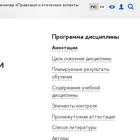
еминар «Правовые и этические аспекты
РУС
EN
Программа дисциплины
Аннотация
Цель освоения дисциплины
и
Планируемые результаты
обучения
Содержание учебной
дисциплины
Элементы контроля
Промежуточная аттестация
Список литературы
Авторы