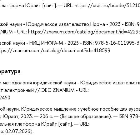
платформа Юрайт [сайт]. — URL: https://urait.ru/bcode/5121
кой науки - Юридическое издательство Норма - 2023 - ISBN: 
NIUM - URL: https://znanium.com/catalog/document?id=4229
еской науки - НИЦ ИНФРА-М - 2023 - ISBN: 978-5-16-011995-3
tps://znanium.com/catalog/document?id=418599
ература
ия и методология юридической науки - Юридическое издательст
кст электронный // ЭБС ZNANIUM - URL:
92450
кой науки. Юридическое мышление : учебное пособие для вузов
тво Юрайт, 2023. — 206 с. — (Высшее образование). — ISBN 978
ельная платформа Юрайт [сайт]. — URL:
я: 02.07.2026).