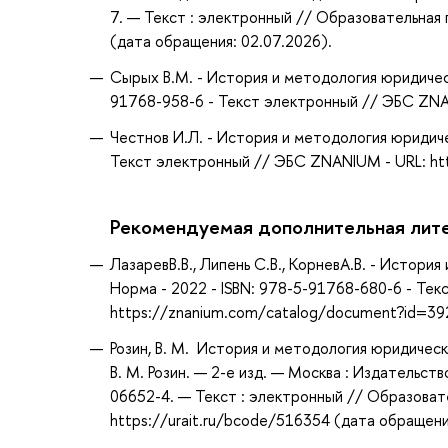
7. — Текст : электронный // Образовательная 
(дата обращения: 02.07.2026).
Сырых В.М. - История и методология юридичес
91768-958-6 - Текст электронный // ЭБС ZNA
Честнов И.Л. - История и методология юридич
Текст электронный // ЭБС ZNANIUM - URL: ht
Рекомендуемая дополнительная лит
ЛазаревВ.В., Липень С.В., КорневА.В. - Истор
Норма - 2022 - ISBN: 978-5-91768-680-6 - Те
https://znanium.com/catalog/document?id=3
Розин, В. М. История и методология юридичес
В. М. Розин. — 2-е изд. — Москва : Издательс
06652-4. — Текст : электронный // Образоват
https://urait.ru/bcode/516354 (дата обращени