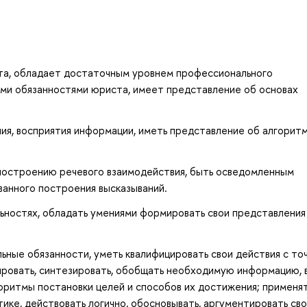
та, обладает достаточным уровнем профессионального
ыми обязанностями юриста, имеет представление об основах
ия, восприятия информации, иметь представление об алгорит
 построению речевого взаимодействия, быть осведомленным
ванного построения высказываний.
ьностях, обладать умениями формировать свои представления
ные обязанности, уметь квалифицировать свои действия с то
ировать, синтезировать, обобщать необходимую информацию, 
оритмы постановки целей и способов их достижения; применя
ике, действовать логично, обосновывать, аргументировать св