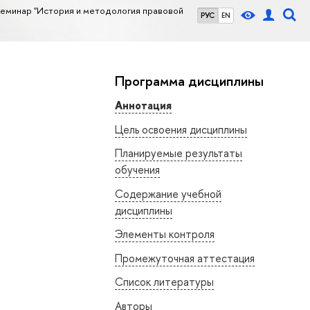
еминар "История и методология правовой
РУС
EN
Программа дисциплины
Аннотация
Цель освоения дисциплины
Планируемые результаты
обучения
Содержание учебной
дисциплины
Элементы контроля
Промежуточная аттестация
Список литературы
Авторы