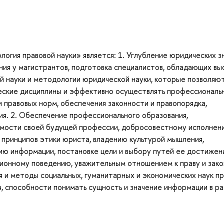
огия правовой науки» является: 1. Углубление юридических з
я у магистрантов, подготовка специалистов, обладающих вы
й науки и методологии юридической науки, которые позволяют
ческие дисциплины и эффективно осуществлять профессиональ
 правовых норм, обеспечения законности и правопорядка,
ия. 2. Обеспечение профессионального образования,
имости своей будущей профессии, добросовестному исполнен
принципов этики юриста, владению культурой мышления,
ию информации, постановке цели и выбору путей ее достижени
онному поведению, уважительным отношением к праву и зако
 и методы социальных, гуманитарных и экономических наук п
, способности понимать сущность и значение информации в ра