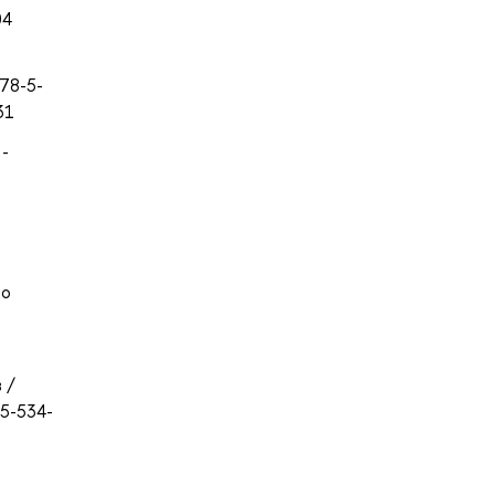
04
978-5-
31
 -
во
 /
-5-534-