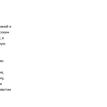
наний и
соким
, в
ную
ию
я,
ну,
ри
звитии