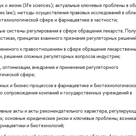
к о жизни (life sciences); актуальные ключевые проблемы в о
ces law); методы осуществления правовых исследований в обл
биотехнологической сфере и фармацевтике в частности;
ные системы регулирования в сфере обращения лекарств. Пол
стиках, принципах взаимного признания регуляторных решени
менимого к правоотношениям в сфере обращения лекарственн
и, решения сложных регуляторных вопросов индустрии;
, оптимизации, внедрения и применения регуляторного
гической сфере;
ных и бизнес-процессов в фармацевтике и биотехнологическ
го сопровождения компаний и государственных учреждений в
вные акты и акты рекомендательного характера, регулирующ
ях; основные юридические риски и ключевые проблемы, возни
рмацевтики и биотехнологий;