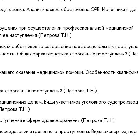
оды оценки. Аналитическое обеспечение ОРВ. Источники и да
рушения при осуществлении профессиональной медицинской
я ее наступления (Петрова Т.Н.)
нских работников за совершение профессиональных преступле
енности. Общая характеристика ятрогенных преступлений (Пе
ежащего оказания медицинской помощи. Особенности квалифик
ка ятрогенных преступлений (Петрова Т.Н.)
едицинским» делам. Виды участников уголовного судопроизвод
Петрова Т.Н.)
ступления в сфере здравоохранения (Петрова Т.Н.)
расследовании ятрогенного преступления. Виды экспертиз, пор