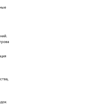
нные
ний.
трова
ация
ства,
ядок