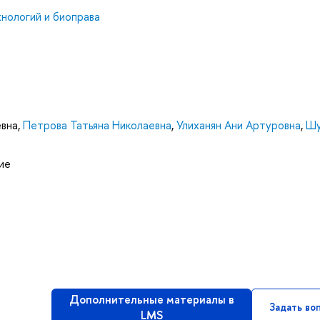
нологий и биоправа
евна
,
Петрова Татьяна Николаевна
,
Улиханян Ани Артуровна
,
Шу
ие
Дополнительные материалы в
Задать во
LMS