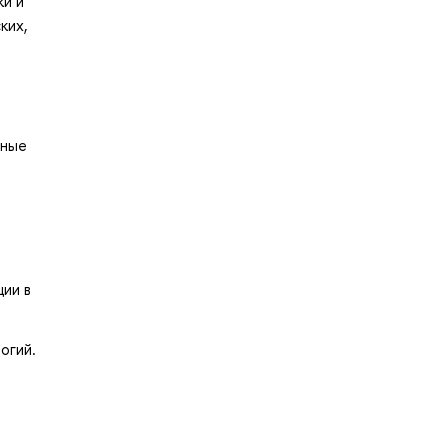
ки и
ких,
вные
ии в
огий.