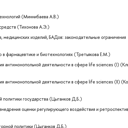
ехнологий (Миннибаева А.В.)
средств (Тихонова А.Э.)
, медицинских изделий, БАДов: законодательные ограничения
о в фармацевтике и биотехнологиях (Третьякова Е.М.)
я антимонопольной деятельности в сфере life sciences (I) (К
 антимонопольной деятельности в сфере life sciences (II) (К
й политики государства (Цыганков Д.Б.)
и внедрения оценки регулирующего воздействия и ретроспекти
торной политики (Цыганков Д.Б.)