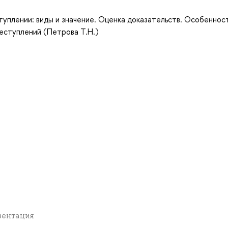
туплении: виды и значение. Оценка доказательств. Особеннос
еступлений (Петрова Т.Н.)
езентация