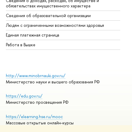
Сведения о доходах, расходах, об имуществе и
Би
обязательствах имущественного характера
Об
Сведения об образовательной организации
Об
Людям с ограниченными возможностями здоровья
Единая платежная страница
Работа в Вышке
http://www.minobrnauki.gov.ru/
Министерство науки и высшего образования РФ
https://edu.gov.ru/
Министерство просвещения РФ
https://elearning.hse.ru/mooc
Массовые открытые онлайн-курсы