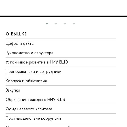
О ВЫШКЕ
О
Цифры и факты
Ли
Руководство и структура
До
Устойчивое развитие в НИУ ВШЭ
Ол
Преподаватели и сотрудники
Пр
Корпуса и общежития
Вы
Закупки
Пр
Обращения граждан в НИУ ВШЭ
Ас
Фонд целевого капитала
До
Противодействие коррупции
Це