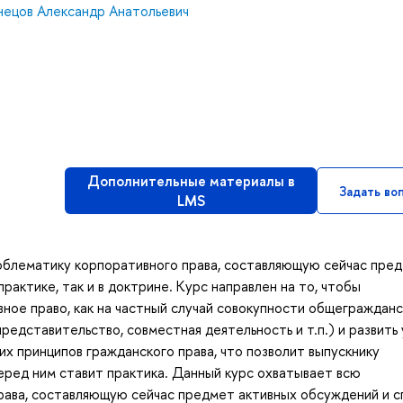
нецов Александр Анатольевич
Дополнительные материалы в
Задать во
LMS
облематику корпоративного права, составляющую сейчас пре
рактике, так и в доктрине. Курс направлен на то, чтобы
вное право, как на частный случай совокупности общегражданс
 представительство, совместная деятельность и т.п.) и развить
х принципов гражданского права, что позволит выпускнику
еред ним ставит практика. Данный курс охватывает всю
ава, составляющую сейчас предмет активных обсуждений и с