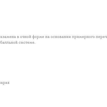
экзамена в очной форме на основании примерного пере
ибалльной системе.
нарах