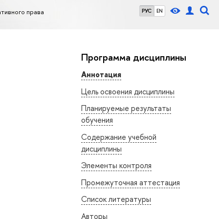
тивного права
РУС
EN
Программа дисциплины
Аннотация
Цель освоения дисциплины
Планируемые результаты
обучения
Содержание учебной
дисциплины
Элементы контроля
Промежуточная аттестация
Список литературы
Авторы