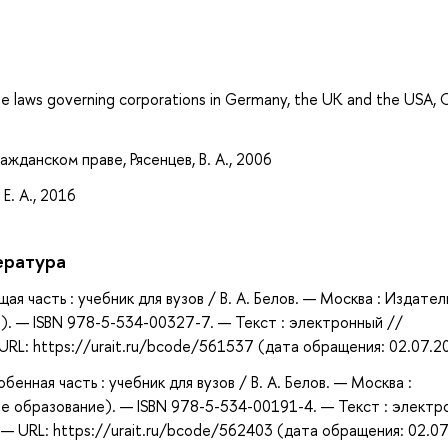
а
e laws governing corporations in Germany, the UK and the USA, 
жданском праве, Рясенцев, В. А., 2006
Е. А., 2016
ература
щая часть : учебник для вузов / В. А. Белов. — Москва : Издате
). — ISBN 978-5-534-00327-7. — Текст : электронный //
RL: https://urait.ru/bcode/561537 (дата обращения: 02.07.2
обенная часть : учебник для вузов / В. А. Белов. — Москва :
е образование). — ISBN 978-5-534-00191-4. — Текст : электр
 URL: https://urait.ru/bcode/562403 (дата обращения: 02.07