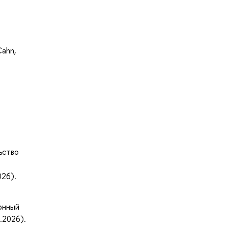
Cahn,
льство
026).
онный
.2026).