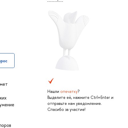
прос
дмет
Нашли
опечатку
?
Выделите её, нажмите Ctrl+Enter и
ких
отправьте нам уведомление.
 умение
Спасибо за участие!
поров