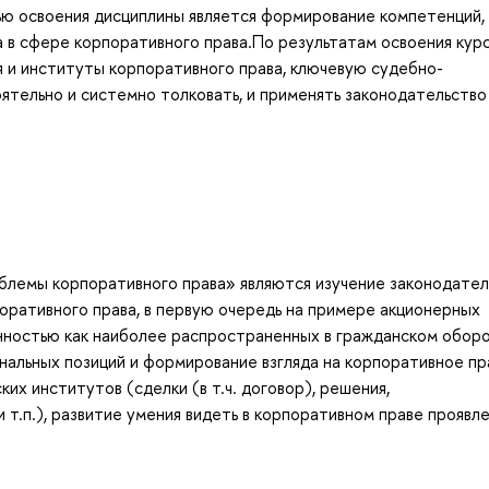
лью освоения дисциплины является формирование компетенций,
в сфере корпоративного права.По результатам освоения кур
 и институты корпоративного права, ключевую судебно-
ятельно и системно толковать, и применять законодательство
блемы корпоративного права» являются изучение законодател
оративного права, в первую очередь на примере акционерных
нностью как наиболее распространенных в гражданском обор
нальных позиций и формирование взгляда на корпоративное пр
их институтов (сделки (в т.ч. договор), решения,
 т.п.), развитие умения видеть в корпоративном праве проявл