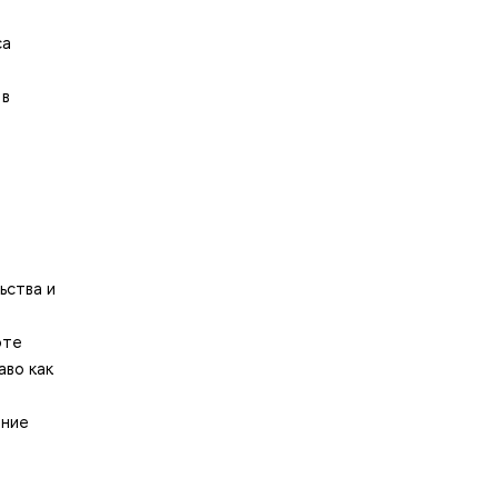
са
 в
ьства и
оте
аво как
ение