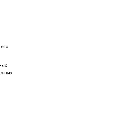
 его
ных
ценных
е