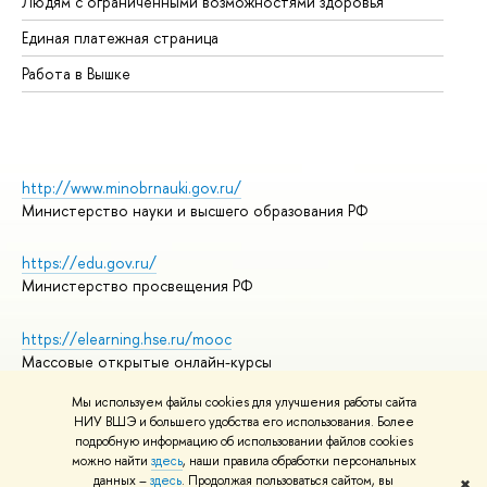
Людям с ограниченными возможностями здоровья
Единая платежная страница
Работа в Вышке
http://www.minobrnauki.gov.ru/
Министерство науки и высшего образования РФ
https://edu.gov.ru/
Министерство просвещения РФ
https://elearning.hse.ru/mooc
Массовые открытые онлайн-курсы
Мы используем файлы cookies для улучшения работы сайта
НИУ ВШЭ и большего удобства его использования. Более
подробную информацию об использовании файлов cookies
© НИУ ВШЭ 1993–2026
Адреса и контакты
можно найти
здесь
, наши правила обработки персональных
Условия использования материалов
данных –
здесь
. Продолжая пользоваться сайтом, вы
✖