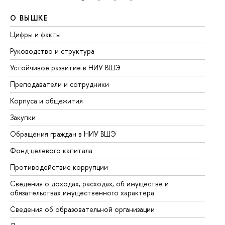
О ВЫШКЕ
О
Цифры и факты
Ли
Руководство и структура
До
Устойчивое развитие в НИУ ВШЭ
Ол
Преподаватели и сотрудники
Пр
Корпуса и общежития
Вы
Закупки
Пр
Обращения граждан в НИУ ВШЭ
Ас
Фонд целевого капитала
До
Противодействие коррупции
Це
Сведения о доходах, расходах, об имуществе и
Би
обязательствах имущественного характера
Об
Сведения об образовательной организации
Об